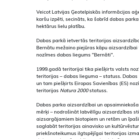
Veicot Latvijas Ģeotelpiskās informācijas a
karšu izpēti, secināts, ka šobrīd dabas parka
hektārus lielu platību.
Dabas parkā ietvertās teritorijas aizsardzī
Bernātu mežaino piejūras kāpu aizsardzībai t
nozīmes dabas liegums "Bernāti".
1999.gadā teritorijai tika piešķirts valsts 
teritorijas – dabas lieguma – statuss. Dabas
un tam piešķirts Eiropas Savienības (ES) no
teritorijas
Natura 2000
statuss.
Dabas parka aizsardzībai un apsaimniekošana
mērķi – nodrošināt labvēlīgu aizsardzības stā
aizsargājamiem biotopiem un retām un īpa
saglabāt teritorijas ainavisko un kultūrvēstu
priekšnoteikumus ilgtspējīgai teritorijas izm