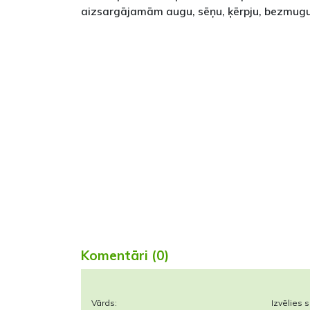
aizsargājamām augu, sēņu, ķērpju, bezmugu
Komentāri (0)
Vārds:
Izvēlies s