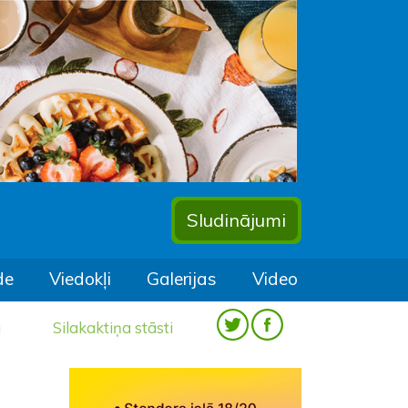
Sludinājumi
de
Viedokļi
Galerijas
Video
a
Silakaktiņa stāsti