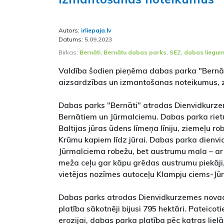
Autors:
irliepaja.lv
Datums:
5.09.2023
Birkas:
Bernāti
,
Bernātu dabas parks
,
SEZ
,
dabas liegu
Valdība šodien pieņēma dabas parka "Bernāt
aizsardzības un izmantošanas noteikumus, 
Dabas parks "Bernāti" atrodas Dienvidkurz
Bernātiem un Jūrmalciemu. Dabas parka rie
Baltijas jūras ūdens līmeņa līniju, ziemeļu r
Krūmu kapiem līdz jūrai. Dabas parka dienvi
Jūrmalciema robežu, bet austrumu mala – ar
meža ceļu gar kāpu grēdas austrumu piekāji
vietējas nozīmes autoceļu Klampju ciems-Jū
Dabas parks atrodas Dienvidkurzemes nova
platība sākotnēji bijusi 795 hektāri. Pateicoti
erozijai, dabas parka platība pēc katras lie