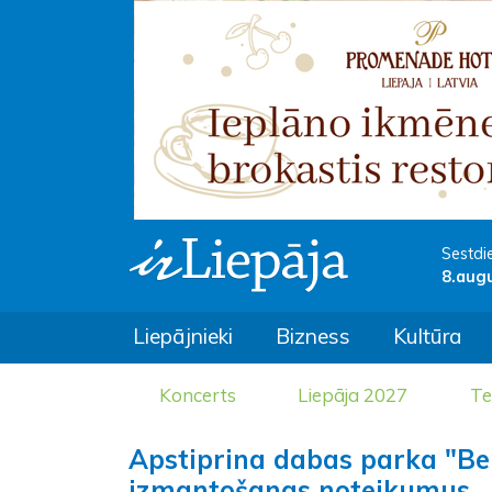
Sestdi
8.aug
Liepājnieki
Bizness
Kultūra
Koncerts
Liepāja 2027
Te
Apstiprina dabas parka "Ber
izmantošanas noteikumus