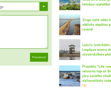
latvāņu izplatību
Zirgu salā sāks ī
aktīvās atpūtas 
izveidi
Lsm.lv: Izstrādās
Liepājas ezera d
aizsardzības plā
Pievienot
Projekta "Life ree
ietvaros top ar Ba
jūru saistītu cilvē
dzīvesstāstu izd
(1)