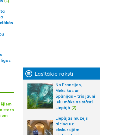
ās
(1)
sta
na
ielākās
bu
as
 līgas
Lasītākie raksti
No Francijas,
Meksikas un
Spānijas – trīs jauni
ielu mākslas stāsti
jējiem
Liepājā
(2)
m starp
tiem
Liepājas muzejs
aicina uz
ekskursijām