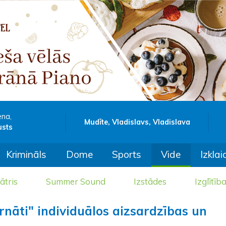
ena,
Mudīte, Vladislavs, Vladislava
usts
Krimināls
Dome
Sports
Vide
Izklai
ātris
Summer Sound
Izstādes
Izglītīb
nāti" individuālos aizsardzības un