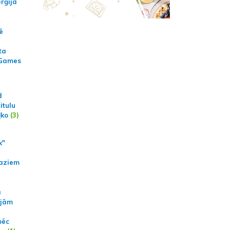
erģija
ē
ta
 Games
d
itulu
ļko
(3)
k"
aziem
a
ajām
pēc