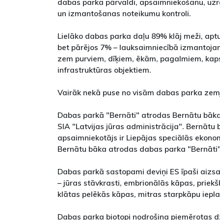
dabas parka pārvaldi, apsaimniekošanu, uzr
un izmantošanas noteikumu kontroli.
Lielāko dabas parka daļu 89% klāj meži, ap
bet pārējos 7% – lauksaimniecībā izmantoja
zem purviem, dīķiem, ēkām, pagalmiem, kaps
infrastruktūras objektiem.
Vairāk nekā puse no visām dabas parka zemju
Dabas parkā "Bernāti" atrodas Bernātu bāka, 
SIA "Latvijas jūras administrācija". Bernātu 
apsaimniekotājs ir Liepājas speciālās ekono
Bernātu bāka atrodas dabas parka "Bernāti
Dabas parkā sastopami deviņi ES īpaši aizsa
– jūras stāvkrasti, embrionālās kāpas, priek
klātas pelēkās kāpas, mitras starpkāpu iepl
Dabas parka biotopi nodrošina piemērotas dz