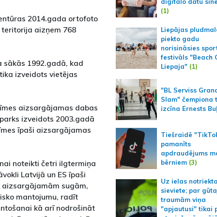
digitālo datu sin
(1)
ģentūras 2014.gada ortofoto
 teritorija aizņem 768
Liepājas pludmal
piekto gadu
norisināsies spor
festivāls "Beach
ba sākās 1992.gadā, kad
Liepaja"
(1)
ika izveidots vietējas
"BL Serviss Gran
Slam" čempiona t
nozīmes aizsargājamas dabas
izcīna Ernests Bu
 parks izveidots 2003.gadā
zīmes īpaši aizsargājamas
Tiešraidē "TikTo
pamanīts
apdraudējums m
bērniem
(3)
i noteikti četri ilgtermiņa
vokli Latvijā un ES īpaši
Uz ielas notriekt
ši aizsargājamām sugām,
sieviete; par gūt
risko mantojumu, radīt
traumām viņa
antošanai kā arī nodrošināt
"apjautusi" tikai 