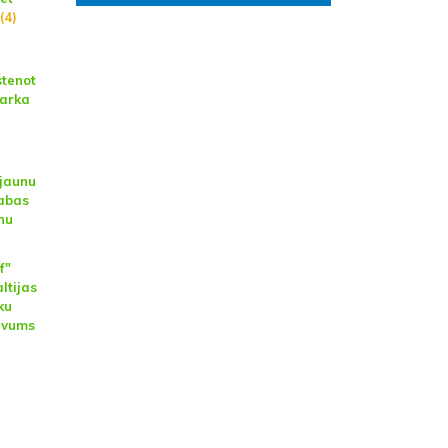
(4)
stenot
parka
 jaunu
abas
nu
f"
ltijas
ku
evums