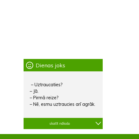
Dienas joks
– Uztraucaties?
– Jā.
– Pirmā reize?
– Nē, esmu uztraucies arī agrāk.
skatīt nākošo