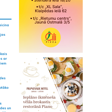
aicina
ijas
skais
es ar
jiem
ādes
otāko
s
ides un