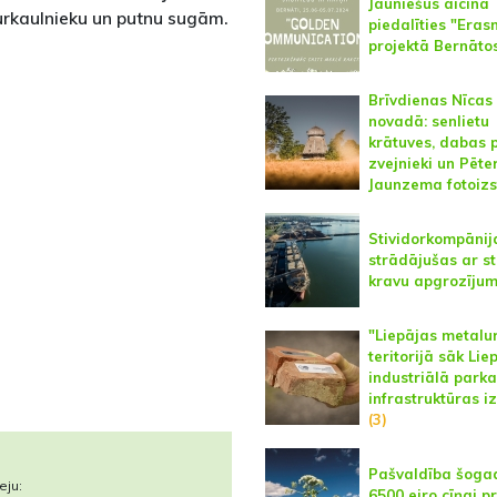
Jauniešus aicina
rkaulnieku un putnu sugām.
piedalīties "Era
projektā Bernāto
Brīvdienas Nīcas
novadā: senlietu
krātuves, dabas p
zvejnieki un Pēte
Jaunzema fotoiz
Stividorkompānij
strādājušas ar st
kravu apgrozīju
"Liepājas metalu
teritorijā sāk Lie
industriālā parka
infrastruktūras i
(3)
Pašvaldība šogad
eju:
6500 eiro cīņai p