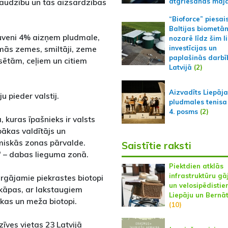
audzību un tās aizsardzības
atgriešanās māj
“Bioforce” piesai
Baltijas biometā
tuveni 4% aizņem pludmale,
nozarē līdz šim l
mās zemes, smiltāji, zeme
investīcijas un
paplašinās darbī
ētām, ceļiem un citiem
Latvijā
(2)
Aizvadīts Liepāj
 pieder valstij.
pludmales tenisa
4. posms
(2)
kuras īpašnieks ir valsts
bākas valdītājs un
miskās zonas pārvalde.
Saistītie raksti
" – dabas lieguma zonā.
Piektdien atklās
infrastruktūru gā
rgājamie piekrastes biotopi
un velosipēdistie
škāpas, ar lakstaugiem
Liepāju un Bernā
akas un meža biotopi.
(10)
īves vietas 23 Latvijā