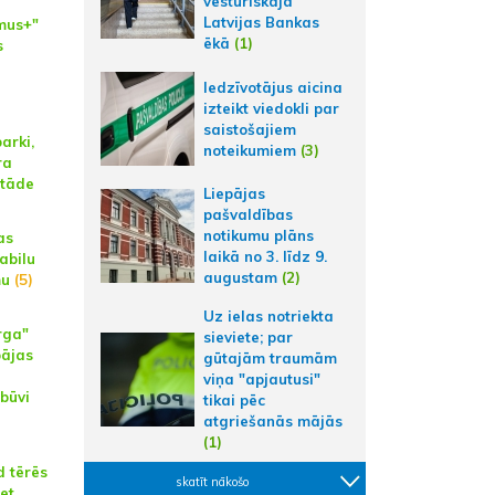
vēsturiskajā
Latvijas Bankas
smus+"
ēkā
(1)
s
Iedzīvotājus aicina
izteikt viedokli par
saistošajiem
arki,
noteikumiem
(3)
ra
stāde
Liepājas
pašvaldības
notikumu plāns
as
laikā no 3. līdz 9.
abilu
augustam
(2)
mu
(5)
Uz ielas notriekta
rga"
sieviete; par
pājas
gūtajām traumām
viņa "apjautusi"
zbūvi
tikai pēc
atgriešanās mājās
(1)
 tērēs
skatīt nākošo
ret