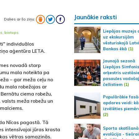
Jaunākie raksti
Dalies ar šo ziņu:
Liepājas muzejs 
ms
,
biotops
uz ekskursijām
vēsturiskajā Latv
i" individuālos
Bankas ēkā
(1)
ziņo aģentūra LETA.
Jaunajā sezonā
emes novadā starp
Liepājas Simfoni
tumu mala noteikta pa
orķestris uzstāsi
pasaules vadoša
obeža – gar meža ceļu no
čellistiem
(1)
du mala robežojas ar
 Bernātu ciema robežu,
Populārākie fas
, valsts meža robežu un
apdares veidi: kā
rmalciems.
izvēlēties piemēr
(2)
da Nīcas pagastā. Tā
Sporta skatīšanā
es intensīvajai jūras krasta
evolūcija - tiešra
lākas vētras samazinās.