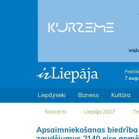
Piektdi
7.aug
Liepājnieki
Bizness
Kultūra
Koncerts
Liepāja 2027
Te
Apsaimniekošanas biedrība p
zaudējumus 2140 eiro apmē