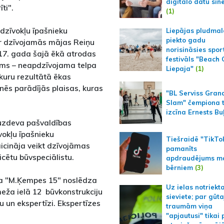
digitālo datu sin
rīti".
(1)
 dzīvokļu īpašnieku
Liepājas pludmal
piekto gadu
r dzīvojamās mājas Reiņu
norisināsies spor
17. gada šajā ēkā atrodas
festivāls "Beach
ums – neapdzīvojama telpa
Liepaja"
(1)
 kuru rezultātā ēkas
nēs parādījās plaisas, kuras
"BL Serviss Gran
Slam" čempiona t
izcīna Ernests Bu
 uzdeva pašvaldības
vokļu īpašnieku
Tiešraidē "TikTo
cināja veikt dzīvojāmas
pamanīts
icētu būvspeciālistu.
apdraudējums m
bērniem
(3)
ba "M.Ķempes 15" noslēdza
Uz ielas notriekt
eža ielā 12 būvkonstrukciju
sieviete; par gūt
u un ekspertīzi. Ekspertīzes
traumām viņa
"apjautusi" tikai 