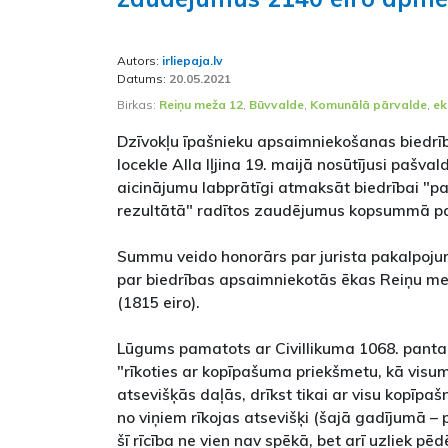
Autors:
irliepaja.lv
Datums:
20.05.2021
Birkas:
Reiņu meža 12
,
Būvvalde
,
Komunālā pārvalde
,
ek
Dzīvokļu īpašnieku apsaimniekošanas biedr
locekle Alla Iļjina 19. maijā nosūtījusi pašva
aicinājumu labprātīgi atmaksāt biedrībai "p
rezultātā" radītos zaudējumus kopsummā pa
Summu veido honorārs par jurista pakalpoju
par biedrības apsaimniekotās ēkas Reiņu mež
(1815 eiro).
Lūgums pamatots ar Civillikuma 1068. panta 
"rīkoties ar kopīpašuma priekšmetu, kā visum
atsevišķās daļās, drīkst tikai ar visu kopīpaš
no viņiem rīkojas atsevišķi (šajā gadījumā –
šī rīcība ne vien nav spēkā, bet arī uzliek p