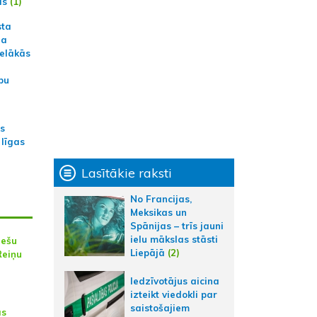
ās
(1)
sta
na
ielākās
bu
as
 līgas
Lasītākie raksti
No Francijas,
Meksikas un
Spānijas – trīs jauni
ielu mākslas stāsti
iešu
Liepājā
(2)
Reiņu
Iedzīvotājus aicina
izteikt viedokli par
saistošajiem
as