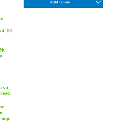
skatīt nākošo
me
ādi
(8)
āju,
u
i un
tresa
ona
na
tmāju