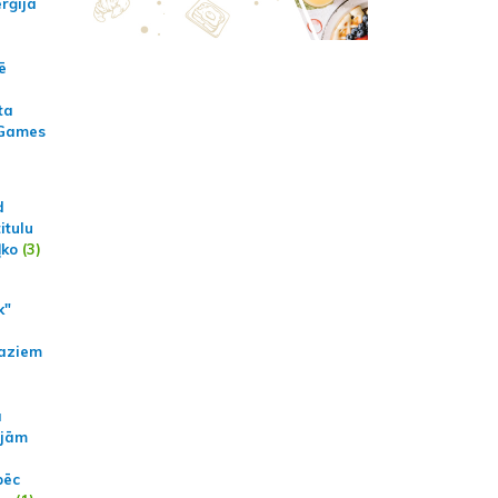
erģija
ē
ta
 Games
d
itulu
ļko
(3)
k"
aziem
a
ajām
pēc