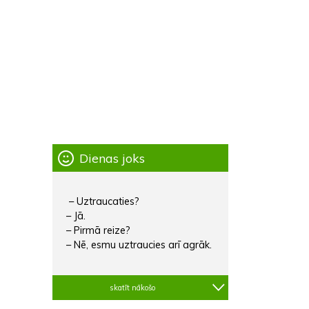
Dienas joks
– Uztraucaties?
– Jā.
– Pirmā reize?
– Nē, esmu uztraucies arī agrāk.
skatīt nākošo