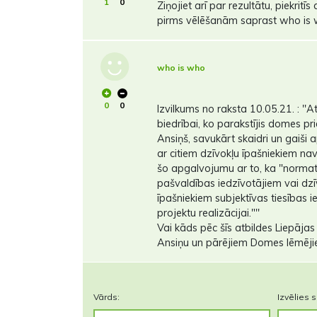
1
0
Ziņojiet arī par rezultātu, piekritīs
pirms vēlēšanām saprast who is 
who is who
0
0
Izvilkums no raksta 10.05.21. : ''A
biedrībai, ko parakstījis domes pr
Ansiņš, savukārt skaidri un gaiši
ar citiem dzīvokļu īpašniekiem n
šo apgalvojumu ar to, ka "normat
pašvaldības iedzīvotājiem vai dz
īpašniekiem subjektīvas tiesības i
projektu realizācijai."''
Vai kāds pēc šīs atbildes Liepājas
Ansiņu un pārējiem Domes lēmēji
Vārds:
Izvēlies s