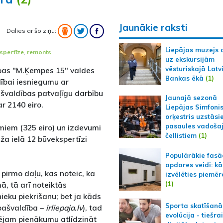
Jaunākie raksti
Dalies ar šo ziņu:
Liepājas muzejs 
spertīze
,
remonts
uz ekskursijām
vēsturiskajā Latv
ības "M.Ķempes 15" valdes
Bankas ēkā
(1)
ldībai iesniegumu ar
ašvaldības patvaļīgu darbību
Jaunajā sezonā
r 2140 eiro.
Liepājas Simfoni
orķestris uzstāsi
pasaules vadoša
miem (325 eiro) un izdevumi
čellistiem
(1)
a ielā 12 būvekspertīzi
Populārākie fas
apdares veidi: kā
pirmo daļu, kas noteic, ka
izvēlēties piemēr
(1)
ā, tā arī noteiktās
nieku piekrišanu; bet ja kāds
Sporta skatīšanā
 pašvaldība –
irliepaja.lv
), tad
evolūcija - tiešra
ēdējam pienākumu atlīdzināt