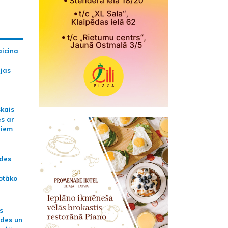
aicina
ijas
skais
es ar
jiem
ādes
otāko
s
ides un