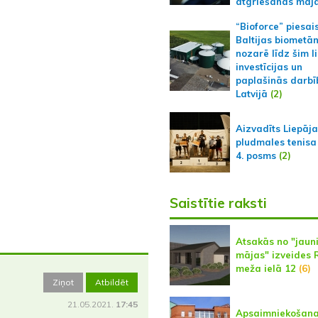
atgriešanās māj
“Bioforce” piesai
Baltijas biometā
nozarē līdz šim l
investīcijas un
paplašinās darbī
Latvijā
(2)
Aizvadīts Liepāj
pludmales tenisa
4. posms
(2)
Saistītie raksti
Atsakās no "jaun
mājas" izveides 
meža ielā 12
(6)
Ziņot
Atbildēt
21.05.2021.
17:45
Apsaimniekošan