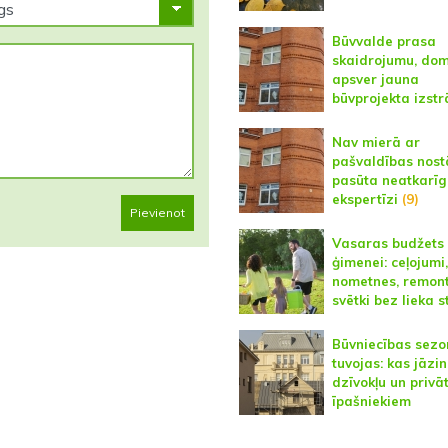
Būvvalde prasa
skaidrojumu, do
apsver jauna
būvprojekta izstr
Nav mierā ar
pašvaldības nost
pasūta neatkarīg
ekspertīzi
(9)
Pievienot
Vasaras budžets
ģimenei: ceļojumi,
nometnes, remont
svētki bez lieka s
Būvniecības sez
tuvojas: kas jāzi
dzīvokļu un privā
īpašniekiem