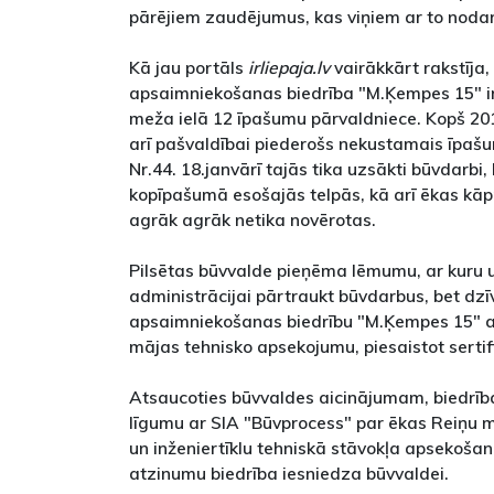
pārējiem zaudējumus, kas viņiem ar to noda
Kā jau portāls
irliepaja.lv
vairākkārt rakstīja,
apsaimniekošanas biedrība "M.Ķempes 15" i
meža ielā 12 īpašumu pārvaldniece. Kopš 20
arī pašvaldībai piederošs nekustamais īpaš
Nr.44. 18.janvārī tajās tika uzsākti būvdarbi,
kopīpašumā esošajās telpās, kā arī ēkas kāp
agrāk agrāk netika novērotas.
Pilsētas būvvalde pieņēma lēmumu, ar kuru
administrācijai pārtraukt būvdarbus, bet dzī
apsaimniekošanas biedrību "M.Ķempes 15" ai
mājas tehnisko apsekojumu, piesaistot sertif
Atsaucoties būvvaldes aicinājumam, biedrī
līgumu ar SIA "Būvprocess" par ēkas Reiņu m
un inženiertīklu tehniskā stāvokļa apsekošan
atzinumu biedrība iesniedza būvvaldei.