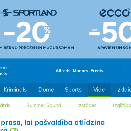
ena,
Alfrēds, Madars, Fredis
usts
Krimināls
Dome
Sports
Vide
Izklai
ātris
Summer Sound
Izstādes
Izglītīb
rasa, lai pašvaldība atlīdzina
rā
(2)