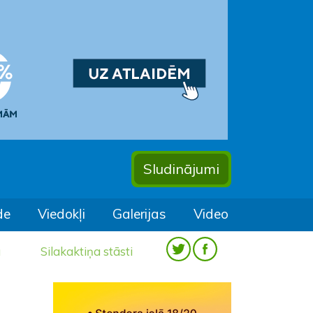
Sludinājumi
de
Viedokļi
Galerijas
Video
a
Silakaktiņa stāsti