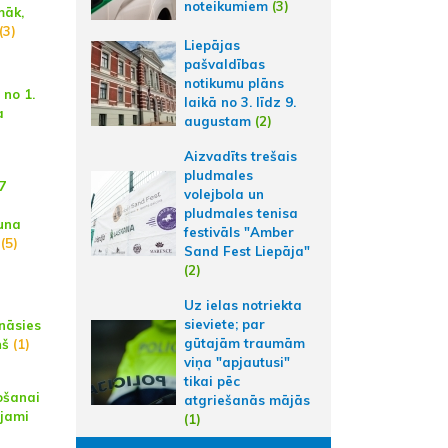
noteikumiem
(3)
māk,
(3)
Liepājas
pašvaldības
notikumu plāns
 no 1.
laikā no 3. līdz 9.
a
augustam
(2)
Aizvadīts trešais
pludmales
7
volejbola un
pludmales tenisa
una
festivāls "Amber
(5)
Sand Fest Liepāja"
(2)
Uz ielas notriekta
sieviete; par
ināsies
gūtajām traumām
ņš
(1)
viņa "apjautusi"
tikai pēc
ošanai
atgriešanās mājās
ejami
(1)