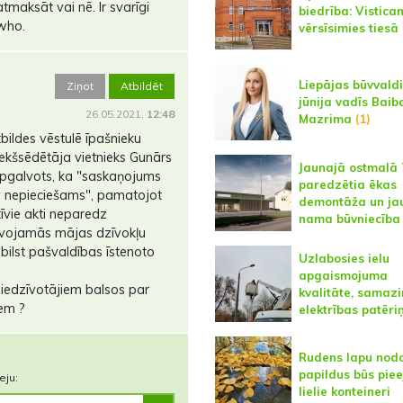
 atmaksāt vai nē. Ir svarīgi
biedrība: Vistica
who.
vērsīsimies tiesā
Liepājas būvvaldi
Ziņot
Atbildēt
jūnija vadīs Baib
26.05.2021.
12:48
Mazrima
(1)
tbildes vēstulē īpašnieku
iekšsēdētāja vietnieks Gunārs
Jaunajā ostmalā 
 apgalvots, ka "saskaņojums
paredzētia ēkas
av nepieciešams", pamatojot
demontāža un ja
īvie akti neparedz
nama būvniecība
īvojamās mājas dzīvokļu
ebilst pašvaldības īstenoto
Uzlabosies ielu
apgaismojuma
 iedzīvotājiem balsos par
kvalitāte, samaz
em ?
elektrības patēri
Rudens lapu nod
papildus būs pie
eju:
lielie konteineri