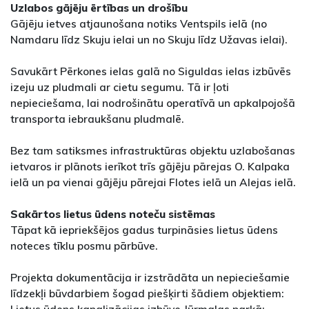
Uzlabos gājēju ērtības un drošību
Gājēju ietves atjaunošana notiks Ventspils ielā (no
Namdaru līdz Skuju ielai un no Skuju līdz Užavas ielai).
Savukārt Pērkones ielas galā no Siguldas ielas izbūvēs
izeju uz pludmali ar cietu segumu. Tā ir ļoti
nepieciešama, lai nodrošinātu operatīvā un apkalpojošā
transporta iebraukšanu pludmalē.
Bez tam satiksmes infrastruktūras objektu uzlabošanas
ietvaros ir plānots ierīkot trīs gājēju pārejas O. Kalpaka
ielā un pa vienai gājēju pārejai Flotes ielā un Alejas ielā.
Sakārtos lietus ūdens noteču sistēmas
Tāpat kā iepriekšējos gadus turpināsies lietus ūdens
noteces tīklu posmu pārbūve.
Projekta dokumentācija ir izstrādāta un nepieciešamie
līdzekļi būvdarbiem šogad piešķirti šādiem objektiem: