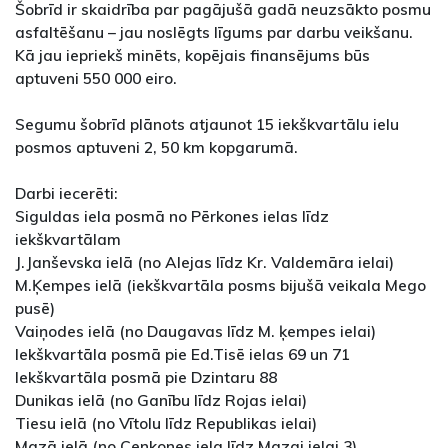
Šobrīd ir skaidrība par pagājušā gadā neuzsākto posmu
asfaltēšanu – jau noslēgts līgums par darbu veikšanu.
Kā jau iepriekš minēts, kopējais finansējums būs
aptuveni 550 000 eiro.
Segumu šobrīd plānots atjaunot 15 iekškvartālu ielu
posmos aptuveni 2, 50 km kopgarumā.
Darbi iecerēti:
Siguldas iela posmā no Pērkones ielas līdz
iekškvartālam
J.Janševska ielā (no Alejas līdz Kr. Valdemāra ielai)
M.Ķempes ielā (iekškvartāla posms bijušā veikala Mego
pusē)
Vaiņodes ielā (no Daugavas līdz M. ķempes ielai)
Iekškvartāla posmā pie Ed.Tisē ielas 69 un 71
Iekškvartāla posmā pie Dzintaru 88
Dunikas ielā (no Ganību līdz Rojas ielai)
Tiesu ielā (no Vītolu līdz Republikas ielai)
Mazā ielā (no Cenkones iela līdz Mazai ielai 3)