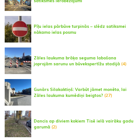
satiksmes ierobežojumi
Pīļu ielas pārbūve turpinās – slēdz satiksmei
nākamo ielas posmu
Zāles laukuma brāķa seguma labošana
joprojām sarunu un būvekspertīžu stadijā
(4)
Gunārs Silakaktiņš: Varbūt jāmet monēta, lai
Zāles laukuma kumēdiņi beigtos?
(27)
Dancis ap diviem kokiem Tisē ielā vairāku gadu
garumā
(2)