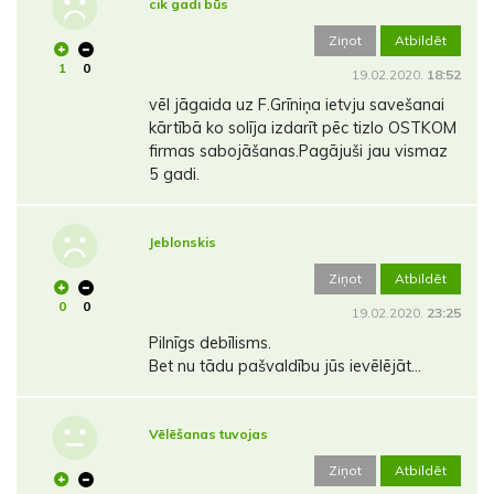
cik gadi būs
Ziņot
Atbildēt
1
0
19.02.2020.
18:52
vēl jāgaida uz F.Grīniņa ietvju savešanai
kārtībā ko solīja izdarīt pēc tizlo OSTKOM
firmas sabojāšanas.Pagājuši jau vismaz
5 gadi.
Jeblonskis
Ziņot
Atbildēt
0
0
19.02.2020.
23:25
Pilnīgs debīlisms.
Bet nu tādu pašvaldību jūs ievēlējāt...
Vēlēšanas tuvojas
Ziņot
Atbildēt