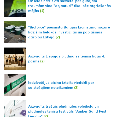
Uz ielas notriekta sieviete; par gūtajām
traumām viņa "apjautusi" tikai pēc atgriešanās
mājās
(1)
“Bioforce” piesaista Baltijas biometāna nozarē
līdz šim lielākās investīcijas un paplašinās
darbību Latvijā
(2)
Aizvadīts Liepājas pludmales tenisa līgas 4.
posms
(2)
Iedzīvotājus aicina izteikt viedokli par
saistošajiem noteikumiem
(2)
Aizvadīts trešais pludmales volejbola un
pludmales tenisa festivāls "Amber Sand Fest
Liepāja"
(2)