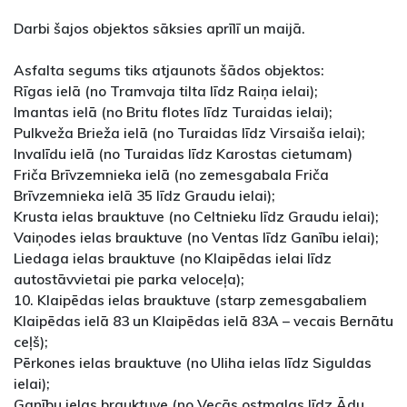
Darbi šajos objektos sāksies aprīlī un maijā.
Asfalta segums tiks atjaunots šādos objektos:
Rīgas ielā (no Tramvaja tilta līdz Raiņa ielai);
Imantas ielā (no Britu flotes līdz Turaidas ielai);
Pulkveža Brieža ielā (no Turaidas līdz Virsaiša ielai);
Invalīdu ielā (no Turaidas līdz Karostas cietumam)
Friča Brīvzemnieka ielā (no zemesgabala Friča
Brīvzemnieka ielā 35 līdz Graudu ielai);
Krusta ielas brauktuve (no Celtnieku līdz Graudu ielai);
Vaiņodes ielas brauktuve (no Ventas līdz Ganību ielai);
Liedaga ielas brauktuve (no Klaipēdas ielai līdz
autostāvvietai pie parka veloceļa);
10. Klaipēdas ielas brauktuve (starp zemesgabaliem
Klaipēdas ielā 83 un Klaipēdas ielā 83A – vecais Bernātu
ceļš);
Pērkones ielas brauktuve (no Uliha ielas līdz Siguldas
ielai);
Ganību ielas brauktuve (no Vecās ostmalas līdz Ādu