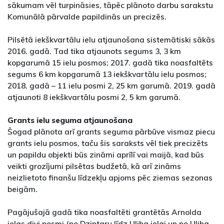
sākumam vēl turpināsies, tāpēc plānoto darbu sarakstu
Komunālā pārvalde papildinās un precizēs.
Pilsētā iekškvartālu ielu atjaunošana sistemātiski sākās
2016. gadā. Tad tika atjaunots segums 3, 3 km
kopgarumā 15 ielu posmos; 2017. gadā tika noasfaltēts
segums 6 km kopgarumā 13 iekškvartālu ielu posmos;
2018. gadā – 11 ielu posmi 2, 25 km garumā. 2019. gadā
atjaunoti 8 iekškvartālu posmi 2, 5 km garumā.
Grants ielu seguma atjaunošana
Šogad plānota arī grants seguma pārbūve vismaz piecu
grants ielu posmos, taču šis saraksts vēl tiek precizēts
un papildu objekti būs zināmi aprīlī vai maijā, kad būs
veikti grozījumi pilsētas budžetā, kā arī zināms
neizlietoto finanšu līdzekļu apjoms pēc ziemas sezonas
beigām.
Pagājušajā gadā tika noasfaltēti grantētās Arnolda
ielas divi posmi (no Dzintaru līdz Uliha ielai un no Uliha