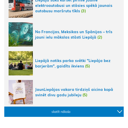
Liepājā sāks kursēt pirmie jaunie
elektroautobusi un stāsies spēkā jaunais
autobusu maršrutu tīkls
(3)
No Francijas, Meksikas un Spānijas – trīs
jauni ielu mākslas stāsti Liepājā
(2)
Liepājā notiks parka svētki "Liepāja bez
barjerām", gaidīts ikviens
(5)
JaunLiepājas vakara tirdziņš aicina kopā
svinēt divu gadu jubileju
(5)
skatīt nākošo