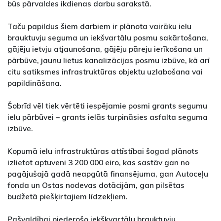
būs pārvaldes ikdienas darbu sarakstā.
Taču papildus šiem darbiem ir plānota vairāku ielu
brauktuvju seguma un iekšvartālu posmu sakārtošana,
gājēju ietvju atjaunošana, gājēju pāreju ierīkošana un
pārbūve, jaunu lietus kanalizācijas posmu izbūve, kā arī
citu satiksmes infrastruktūras objektu uzlabošana vai
papildināšana.
Šobrīd vēl tiek vērtēti iespējamie posmi grants segumu
ielu pārbūvei – grants ielās turpināsies asfalta seguma
izbūve.
Kopumā ielu infrastruktūras attīstībai šogad plānots
izlietot aptuveni 3 200 000 eiro, kas sastāv gan no
pagājušajā gadā neapgūtā finansējuma, gan Autoceļu
fonda un Ostas nodevas dotācijām, gan pilsētas
budžetā piešķirtajiem līdzekļiem.
Pašvaldībai piederošo iekškvartālu brauktuvju