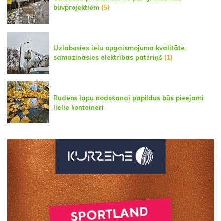
būvprojektiem
(5)
Uzlabosies ielu apgaismojuma kvalitāte,
samazināsies elektrības patēriņš
(1)
Rudens lapu nodošanai papildus būs pieejami
lielie konteineri