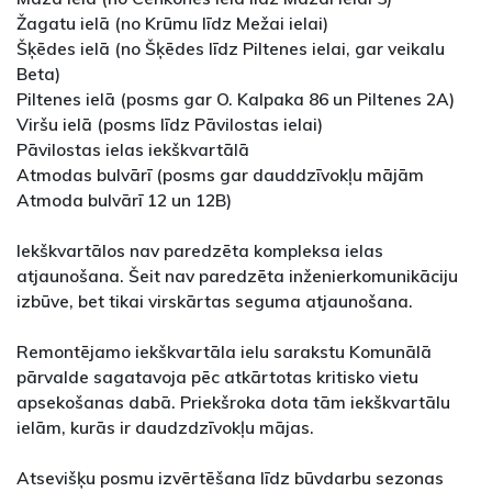
Žagatu ielā (no Krūmu līdz Mežai ielai)
Šķēdes ielā (no Šķēdes līdz Piltenes ielai, gar veikalu
Beta)
Piltenes ielā (posms gar O. Kalpaka 86 un Piltenes 2A)
Viršu ielā (posms līdz Pāvilostas ielai)
Pāvilostas ielas iekškvartālā
Atmodas bulvārī (posms gar dauddzīvokļu mājām
Atmoda bulvārī 12 un 12B)
Iekškvartālos nav paredzēta kompleksa ielas
atjaunošana. Šeit nav paredzēta inženierkomunikāciju
izbūve, bet tikai virskārtas seguma atjaunošana.
Remontējamo iekškvartāla ielu sarakstu Komunālā
pārvalde sagatavoja pēc atkārtotas kritisko vietu
apsekošanas dabā. Priekšroka dota tām iekškvartālu
ielām, kurās ir daudzdzīvokļu mājas.
Atsevišķu posmu izvērtēšana līdz būvdarbu sezonas