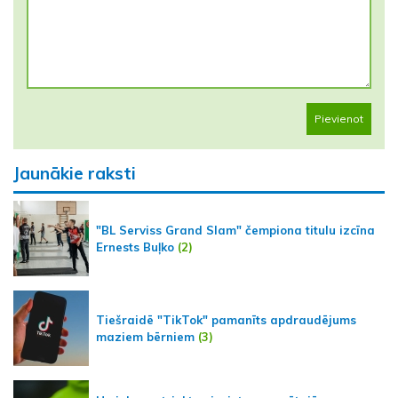
Pievienot
Jaunākie raksti
"BL Serviss Grand Slam" čempiona titulu izcīna
Ernests Buļko
(2)
Tiešraidē "TikTok" pamanīts apdraudējums
maziem bērniem
(3)