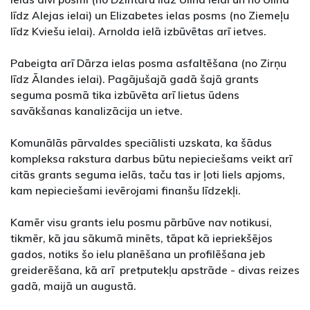
līdz Alejas ielai) un Elizabetes ielas posms (no Ziemeļu
līdz Kviešu ielai). Arnolda ielā izbūvētas arī ietves.
Pabeigta arī Dārza ielas posma asfaltēšana (no Zirņu
līdz Ālandes ielai). Pagājušajā gadā šajā grants
seguma posmā tika izbūvēta arī lietus ūdens
savākšanas kanalizācija un ietve.
Komunālās pārvaldes speciālisti uzskata, ka šādus
kompleksa rakstura darbus būtu nepieciešams veikt arī
citās grants seguma ielās, taču tas ir ļoti liels apjoms,
kam nepieciešami ievērojami finanšu līdzekļi.
Kamēr visu grants ielu posmu pārbūve nav notikusi,
tikmēr, kā jau sākumā minēts, tāpat kā iepriekšējos
gados, notiks šo ielu planēšana un profilēšana jeb
greiderēšana, kā arī pretputekļu apstrāde - divas reizes
gadā, maijā un augustā.