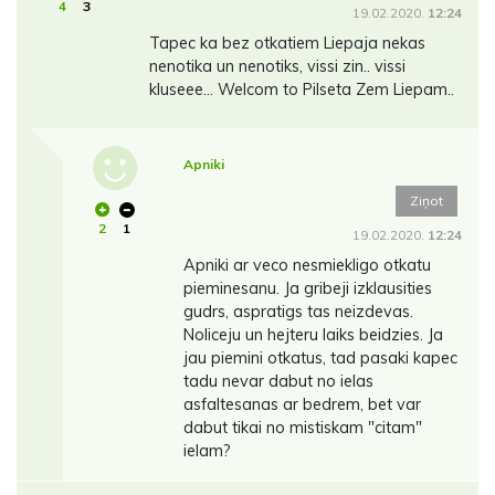
4
3
19.02.2020.
12:24
Tapec ka bez otkatiem Liepaja nekas
nenotika un nenotiks, vissi zin.. vissi
kluseee... Welcom to Pilseta Zem Liepam..
Apniki
Ziņot
2
1
19.02.2020.
12:24
Apniki ar veco nesmiekligo otkatu
pieminesanu. Ja gribeji izklausities
gudrs, aspratigs tas neizdevas.
Noliceju un hejteru laiks beidzies. Ja
jau piemini otkatus, tad pasaki kapec
tadu nevar dabut no ielas
asfaltesanas ar bedrem, bet var
dabut tikai no mistiskam "citam"
ielam?