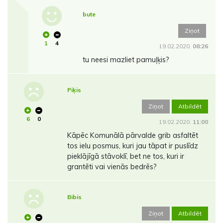
bute
Ziņot
1
4
19.02.2020.
08:26
tu neesi mazliet pamuļķis?
Piķis
Ziņot
Atbildēt
6
0
19.02.2020.
11:00
Kāpēc Komunālā pārvalde grib asfaltēt
tos ielu posmus, kuri jau tāpat ir puslīdz
pieklājīgā stāvoklī, bet ne tos, kuri ir
grantēti vai vienās bedrēs?
Bibis
Ziņot
Atbildēt