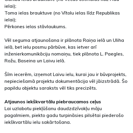
ielai);
Toma ielas brauktuve (no Vītolu ielas līdz Republikas
ielai);
Pērkones ielas stāvlaukums.
Vēl seguma atjaunošana ir plānota Raiņa ielā un Uliha
ielā, bet ielu posmu pārbūve, kas ietver arī
inženierkomunikāciju nomaiņu, tiek plānota L. Paegles,
Rožu, Baseina un Laivu ielā.
Šīm iecerēm, izņemot Laivu ielu, kurai jau ir būvprojekts,
nepieciešamā projektu dokumentācija vēl jāizstrādā. Šo
papildu objektu saraksts vēl tiks precizēts.
Atjaunos iekškvartālu piebraucamos ceļus
Lai uzlabotu piekļūšanu daudzdzīvokļu māju
pagalmiem, piekto gadu turpināsies pilsētai piederošo
iekškvartālu ielu sakārtošana.