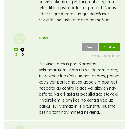
un vēl nokontrolējiet, lai grants seguma
ielas tiktu apstrādātas ar pretputēšanas
līdzekli, greiderētas un greiderēšanas
rezultāts nezustu pēc pirmās mašīnas.
Drew
Ziņot
Atbildēt
3
0
19.02.2020.
16:13
Pie visas cienas pret Karostas
sekundarajam ielam un vel dazam citam,
tur vismaz ir asfalts un nav bedres, par ko
katrs var parliecinaties google maps, bet
nosacitajas centra ielaas vel aizvien nav
asfalta, ka ari asfalts pat sliktaka stavokli
ir vairakam ielam kas no centra ved uz
parku! Tur vismaz ir liela turismu plusma,
bet no tam nav mineta neviena...