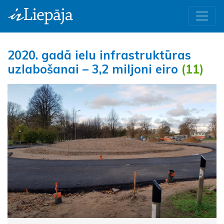
2020. gadā ielu infrastruktūras
uzlabošanai – 3,2 miljoni eiro
(11)