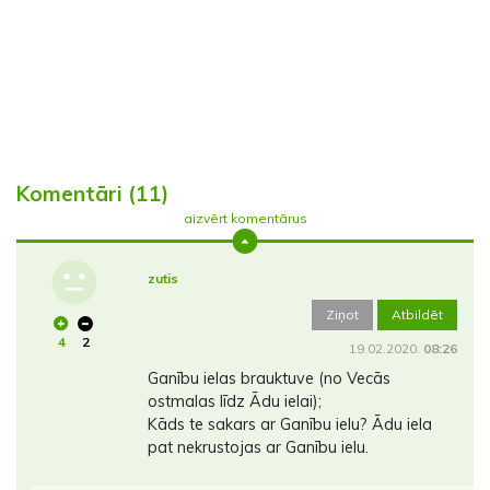
Komentāri (11)
aizvērt komentārus
zutis
Ziņot
Atbildēt
4
2
19.02.2020.
08:26
Ganību ielas brauktuve (no Vecās
ostmalas līdz Ādu ielai);
Kāds te sakars ar Ganību ielu? Ādu iela
pat nekrustojas ar Ganību ielu.