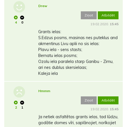
Drew
Ziņot
Atbildēt
4
0
19.02.2020.
15:45
Grants ielas:
S.Edzus posms, masinas nes puteklus and
akmentinus Livu aplii no sis ielas:
Plavu iela - sens stasts;
Bernatu ielas posms;
Ozolu iela paralela starp Ganibu - Zirnu,
ari nes dublus skersielaas;
Kaleja iela
Hmmm
Ziņot
Atbildēt
2
1
19.02.2020.
15:45
Ja netiek asfaltētas grants ielas, tad lūdzu,
godātie domes vīri, saplānojiet, norīkojiet