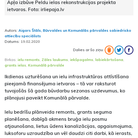
Apļa izbūve Peldu ielas rekonstrukcijas projekta
ietvaros. Foto: irliepaja.lv
Autors:
Aigars Štāls, Būvvaldes un Komunālās pārvaldes sabiedrisko
attiecību speciālists
Datums:
19.02.2020
Dalies ar šo ziņu:
Birkas:
ielu remonts
,
Zāles laukums
,
iekšpagalms
,
labiekārtošana
,
grants ielas
,
Komunālā pārvalde
Ikdienas uzturēšana un ielu infrastruktūras attīstīšana
pieejamā finansējuma ietvaros – tā var raksturot
tuvojošās šā gada būvdarbu sezonas uzdevumus, ko
plānojusi paveikt Komunālā pārvalde.
Ielu bedrīšu plānveida remonts, grants seguma
planēšana, dabīgā akmens bruģa ielu posmu
atjaunošana, lietus ūdens kanalizācijas, apgaismojuma,
luksoforu uzraudzība un vēl daudzi citi darbi, kā ierasts,