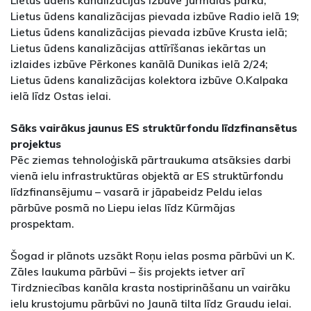
Lietus ūdens kanalizācijas izbūve Jūrmalas parkā;
Lietus ūdens kanalizācijas pievada izbūve Radio ielā 19;
Lietus ūdens kanalizācijas pievada izbūve Krusta ielā;
Lietus ūdens kanalizācijas attīrīšanas iekārtas un
izlaides izbūve Pērkones kanālā Dunikas ielā 2/24;
Lietus ūdens kanalizācijas kolektora izbūve O.Kalpaka
ielā līdz Ostas ielai.
Sāks vairākus jaunus ES struktūrfondu līdzfinansētus
projektus
Pēc ziemas tehnoloģiskā pārtraukuma atsāksies darbi
vienā ielu infrastruktūras objektā ar ES struktūrfondu
līdzfinansējumu – vasarā ir jāpabeidz Peldu ielas
pārbūve posmā no Liepu ielas līdz Kūrmājas
prospektam.
Šogad ir plānots uzsākt Roņu ielas posma pārbūvi un K.
Zāles laukuma pārbūvi – šis projekts ietver arī
Tirdzniecības kanāla krasta nostiprināšanu un vairāku
ielu krustojumu pārbūvi no Jaunā tilta līdz Graudu ielai.