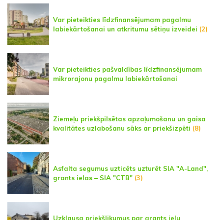
Var pieteikties līdzfinansējumam pagalmu
labiekārtošanai un atkritumu sētiņu izveidei
(2)
Var pieteikties pašvaldības līdzfinansējumam
mikrorajonu pagalmu labiekārtošanai
Ziemeļu priekšpilsētas apzaļumošanu un gaisa
kvalitātes uzlabošanu sāks ar priekšizpēti
(8)
Asfalta segumus uzticēts uzturēt SIA "A-Land",
grants ielas – SIA "CTB"
(3)
Uzklausa priekšlikumus par grants ielu