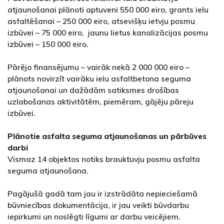
atjaunošanai plānoti aptuveni 550 000 eiro, grants ielu
asfaltēšanai – 250 000 eiro, atsevišķu ietvju posmu
izbūvei – 75 000 eiro, jaunu lietus kanalizācijas posmu
izbūvei – 150 000 eiro.
Pārējo finansējumu – vairāk nekā 2 000 000 eiro –
plānots novirzīt vairāku ielu asfaltbetona seguma
atjaunošanai un dažādām satiksmes drošības
uzlabošanas aktivitātēm, piemēram, gājēju pāreju
izbūvei.
Plānotie asfalta seguma atjaunošanas un pārbūves
darbi
Vismaz 14 objektos notiks brauktuvju posmu asfalta
seguma atjaunošana.
Pagājušā gadā tam jau ir izstrādāta nepieciešamā
būvniecības dokumentācija, ir jau veikti būvdarbu
iepirkumi un noslēgti līgumi ar darbu veicējiem.