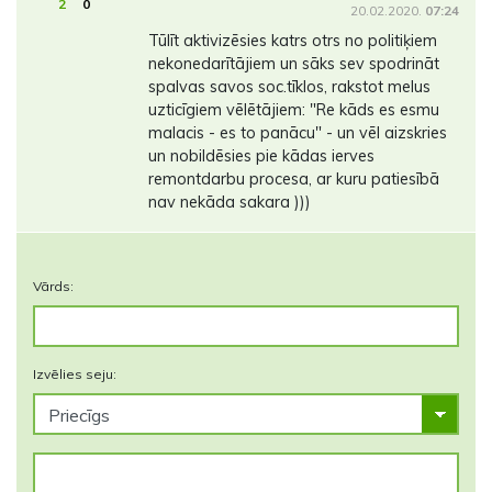
2
0
20.02.2020.
07:24
Tūlīt aktivizēsies katrs otrs no politiķiem
nekonedarītājiem un sāks sev spodrināt
spalvas savos soc.tīklos, rakstot melus
uzticīgiem vēlētājiem: "Re kāds es esmu
malacis - es to panācu" - un vēl aizskries
un nobildēsies pie kādas ierves
remontdarbu procesa, ar kuru patiesībā
nav nekāda sakara )))
Vārds:
Izvēlies seju: