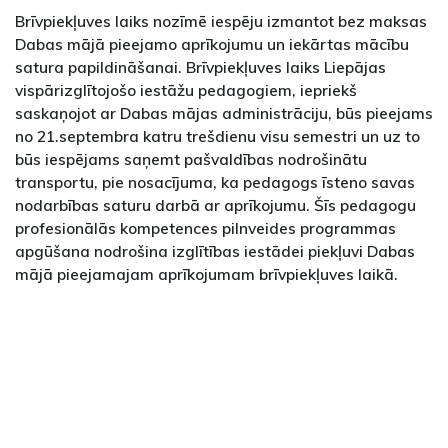
Brīvpiekļuves laiks nozīmē iespēju izmantot bez maksas
Dabas mājā pieejamo aprīkojumu un iekārtas mācību
satura papildināšanai. Brīvpiekļuves laiks Liepājas
vispārizglītojošo iestāžu pedagogiem, iepriekš
saskaņojot ar Dabas mājas administrāciju, būs pieejams
no 21.septembra katru trešdienu visu semestri un uz to
būs iespējams saņemt pašvaldības nodrošinātu
transportu, pie nosacījuma, ka pedagogs īsteno savas
nodarbības saturu darbā ar aprīkojumu. Šīs pedagogu
profesionālās kompetences pilnveides programmas
apgūšana nodrošina izglītības iestādei piekļuvi Dabas
mājā pieejamajam aprīkojumam brīvpiekļuves laikā.