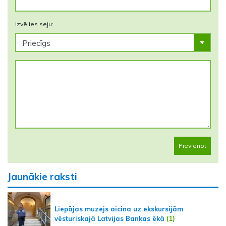
Izvēlies seju:
Pievienot
Jaunākie raksti
Liepājas muzejs aicina uz ekskursijām
vēsturiskajā Latvijas Bankas ēkā
(1)