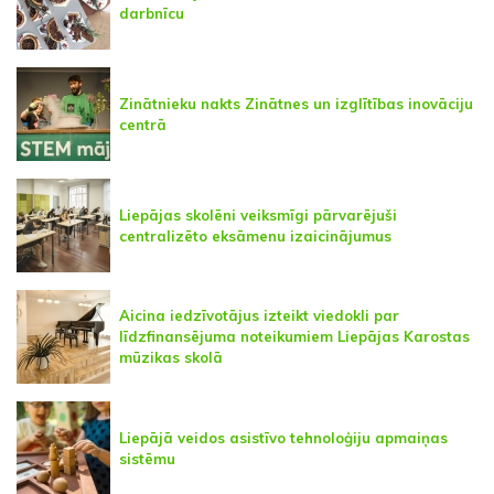
darbnīcu
Zinātnieku nakts Zinātnes un izglītības inovāciju
centrā
Liepājas skolēni veiksmīgi pārvarējuši
centralizēto eksāmenu izaicinājumus
Aicina iedzīvotājus izteikt viedokli par
līdzfinansējuma noteikumiem Liepājas Karostas
mūzikas skolā
Liepājā veidos asistīvo tehnoloģiju apmaiņas
sistēmu