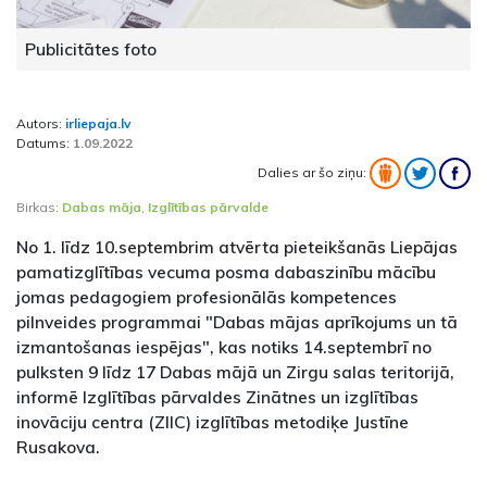
Publicitātes foto
Autors:
irliepaja.lv
Datums:
1.09.2022
Dalies ar šo ziņu:
Birkas:
Dabas māja
,
Izglītības pārvalde
No 1. līdz 10.septembrim atvērta pieteikšanās Liepājas
pamatizglītības vecuma posma dabaszinību mācību
jomas pedagogiem profesionālās kompetences
pilnveides programmai "Dabas mājas aprīkojums un tā
izmantošanas iespējas", kas notiks 14.septembrī no
pulksten 9 līdz 17 Dabas mājā un Zirgu salas teritorijā,
informē Izglītības pārvaldes Zinātnes un izglītības
inovāciju centra (ZIIC) izglītības metodiķe Justīne
Rusakova.