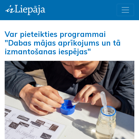
Var pieteikties programmai
"Dabas mājas aprīkojums un tā
izmantošanas iespējas"