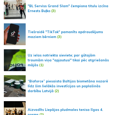
"BL Serviss Grand Slam" čempiona titulu izcīna
Ernests Buļko
(3)
Tiešraidē "TikTok" pamanīts apdraudējums
maziem bērniem
(3)
Uz ielas notriekta sieviete; par gūtajām
traumām viņa "apjautusi" tikai pēc atgriešanās
mājās
(1)
“Bioforce” piesaista Baltijas biometāna nozarē
līdz šim lielākās investīcijas un paplašinās
darbību Latvijā
(2)
Aizvadīts Liepājas pludmales tenisa līgas 4.
posms
(2)