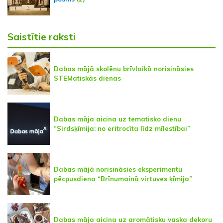
Saistītie raksti
Dabas mājā skolēnu brīvlaikā norisināsies
STEMatiskās dienas
Dabas māja aicina uz tematisko dienu
“Sirdsķīmija: no eritrocīta līdz mīlestībai”
Dabas mājā norisināsies eksperimentu
pēcpusdiena “Brīnumainā virtuves ķīmija”
Dabas māja aicina uz aromātisku vaska dekoru