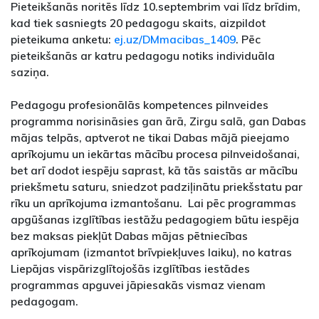
Pieteikšanās noritēs līdz 10.septembrim vai līdz brīdim,
kad tiek sasniegts 20 pedagogu skaits, aizpildot
pieteikuma anketu:
ej.uz/DMmacibas_1409
. Pēc
pieteikšanās ar katru pedagogu notiks individuāla
saziņa.
Pedagogu profesionālās kompetences pilnveides
programma norisināsies gan ārā, Zirgu salā, gan Dabas
mājas telpās, aptverot ne tikai Dabas mājā pieejamo
aprīkojumu un iekārtas mācību procesa pilnveidošanai,
bet arī dodot iespēju saprast, kā tās saistās ar mācību
priekšmetu saturu, sniedzot padziļinātu priekšstatu par
rīku un aprīkojuma izmantošanu. Lai pēc programmas
apgūšanas izglītības iestāžu pedagogiem būtu iespēja
bez maksas piekļūt Dabas mājas pētniecības
aprīkojumam (izmantot brīvpiekļuves laiku), no katras
Liepājas vispārizglītojošās izglītības iestādes
programmas apguvei jāpiesakās vismaz vienam
pedagogam.