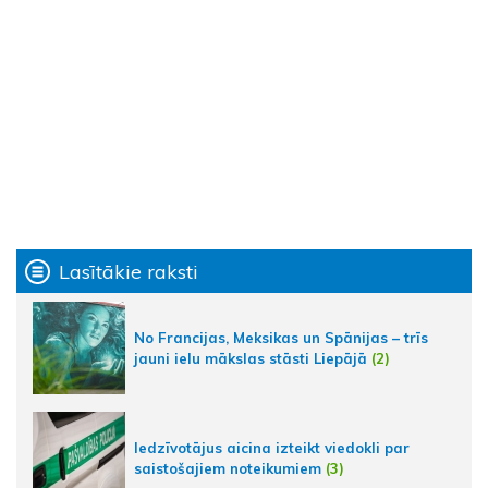
Lasītākie raksti
No Francijas, Meksikas un Spānijas – trīs
jauni ielu mākslas stāsti Liepājā
(2)
Iedzīvotājus aicina izteikt viedokli par
saistošajiem noteikumiem
(3)