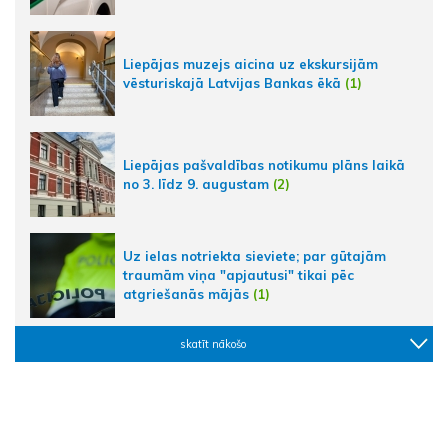
Liepājas muzejs aicina uz ekskursijām
vēsturiskajā Latvijas Bankas ēkā
(1)
Liepājas pašvaldības notikumu plāns laikā
no 3. līdz 9. augustam
(2)
Uz ielas notriekta sieviete; par gūtajām
traumām viņa "apjautusi" tikai pēc
atgriešanās mājās
(1)
skatīt nākošo