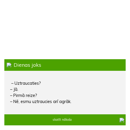
Dienas joks
– Uztraucaties?
– Jā.
– Pirmā reize?
– Nē, esmu uztraucies arī agrāk.
skatīt nākošo