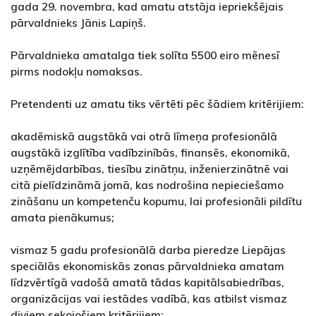
gada 29. novembra, kad amatu atstāja iepriekšējais
pārvaldnieks Jānis Lapiņš.
Pārvaldnieka amatalga tiek solīta 5500 eiro mēnesī
pirms nodokļu nomaksas.
Pretendenti uz amatu tiks vērtēti pēc šādiem kritērijiem:
akadēmiskā augstākā vai otrā līmeņa profesionālā
augstākā izglītība vadībzinībās, finansēs, ekonomikā,
uzņēmējdarbības, tiesību zinātņu, inženierzinātnē vai
citā pielīdzināmā jomā, kas nodrošina nepieciešamo
zināšanu un kompetenču kopumu, lai profesionāli pildītu
amata pienākumus;
vismaz 5 gadu profesionālā darba pieredze Liepājas
speciālās ekonomiskās zonas pārvaldnieka amatam
līdzvērtīgā vadošā amatā tādas kapitālsabiedrības,
organizācijas vai iestādes vadībā, kas atbilst vismaz
diviem sekojošiem kritērijiem: