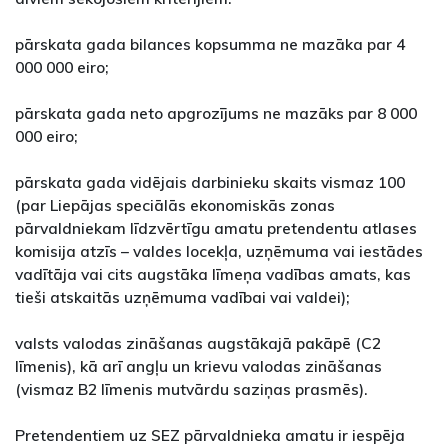
pārskata gada bilances kopsumma ne mazāka par 4
000 000 eiro;
pārskata gada neto apgrozījums ne mazāks par 8 000
000 eiro;
pārskata gada vidējais darbinieku skaits vismaz 100
(par Liepājas speciālās ekonomiskās zonas
pārvaldniekam līdzvērtīgu amatu pretendentu atlases
komisija atzīs – valdes locekļa, uzņēmuma vai iestādes
vadītāja vai cits augstāka līmeņa vadības amats, kas
tieši atskaitās uzņēmuma vadībai vai valdei);
valsts valodas zināšanas augstākajā pakāpē (C2
līmenis), kā arī angļu un krievu valodas zināšanas
(vismaz B2 līmenis mutvārdu saziņas prasmēs).
Pretendentiem uz SEZ pārvaldnieka amatu ir iespēja