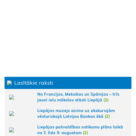
Lasītākie raksti
No Francijas, Meksikas un Spānijas – trīs
jauni ielu mākslas stāsti Liepājā
(2)
Liepājas muzejs aicina uz ekskursijām
vēsturiskajā Latvijas Bankas ēkā
(2)
Liepājas pašvaldības notikumu plāns laikā
no 3. līdz 9. augustam
(2)