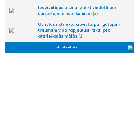
Iedzīvotājus aicina izteikt viedokli par
saistošajiem noteikumiem
(3)
Uz ielas notriekta sieviete; par gūtajām
traumām viņa "apjautusi" tikai pēc
atgriešanās mājās
(1)
skatīt nākošo