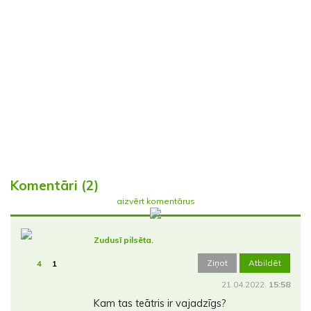
Komentāri (2)
aizvērt komentārus
Zudusī pilsēta.
Ziņot
Atbildēt
4
1
21.04.2022.
15:58
Kam tas teātris ir vajadzīgs?