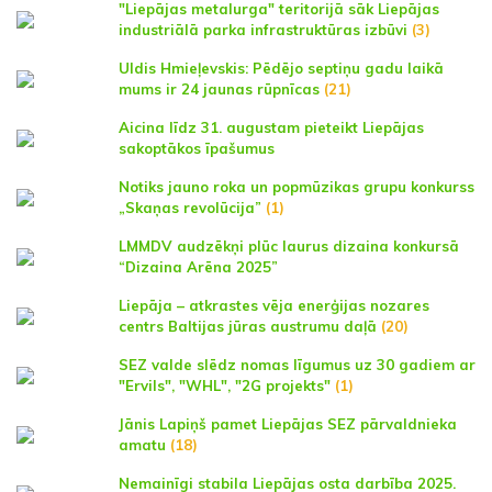
"Liepājas metalurga" teritorijā sāk Liepājas
industriālā parka infrastruktūras izbūvi
(3)
Uldis Hmieļevskis: Pēdējo septiņu gadu laikā
mums ir 24 jaunas rūpnīcas
(21)
Aicina līdz 31. augustam pieteikt Liepājas
sakoptākos īpašumus
Notiks jauno roka un popmūzikas grupu konkurss
„Skaņas revolūcija”
(1)
LMMDV audzēkņi plūc laurus dizaina konkursā
“Dizaina Arēna 2025”
Liepāja – atkrastes vēja enerģijas nozares
centrs Baltijas jūras austrumu daļā
(20)
SEZ valde slēdz nomas līgumus uz 30 gadiem ar
"Ervils", "WHL", "2G projekts"
(1)
Jānis Lapiņš pamet Liepājas SEZ pārvaldnieka
amatu
(18)
Nemainīgi stabila Liepājas osta darbība 2025.