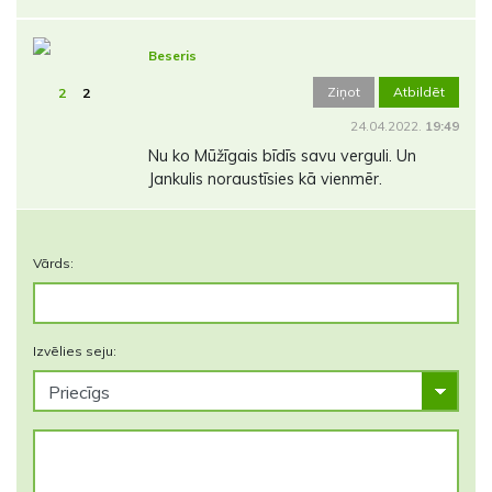
Beseris
Ziņot
Atbildēt
2
2
24.04.2022.
19:49
Nu ko Mūžīgais bīdīs savu verguli. Un
Jankulis noraustīsies kā vienmēr.
Vārds:
Izvēlies seju: