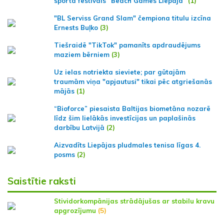
sporta festivāls "Beach Games Liepaja"
(1)
"BL Serviss Grand Slam" čempiona titulu izcīna
Ernests Buļko
(3)
Tiešraidē "TikTok" pamanīts apdraudējums
maziem bērniem
(3)
Uz ielas notriekta sieviete; par gūtajām
traumām viņa "apjautusi" tikai pēc atgriešanās
mājās
(1)
“Bioforce” piesaista Baltijas biometāna nozarē
līdz šim lielākās investīcijas un paplašinās
darbību Latvijā
(2)
Aizvadīts Liepājas pludmales tenisa līgas 4.
posms
(2)
Saistītie raksti
Stividorkompānijas strādājušas ar stabilu kravu
apgrozījumu
(5)