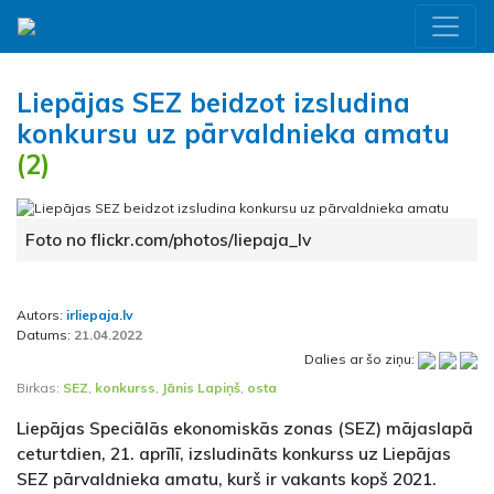
Liepājas SEZ beidzot izsludina
konkursu uz pārvaldnieka amatu
(2)
Foto no flickr.com/photos/liepaja_lv
Autors:
irliepaja.lv
Datums:
21.04.2022
Dalies ar šo ziņu:
Birkas:
SEZ
,
konkurss
,
Jānis Lapiņš
,
osta
Liepājas Speciālās ekonomiskās zonas (SEZ) mājaslapā
ceturtdien, 21. aprīlī, izsludināts konkurss uz Liepājas
SEZ pārvaldnieka amatu, kurš ir vakants kopš 2021.