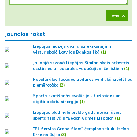
Pievienot
Jaunākie raksti
Liepājas muzejs aicina uz ekskursijām
vēsturiskajā Latvijas Bankas ēkā
(1)
Jaunajā sezonā Liepājas Simfoniskais orķestris
uzstāsies ar pasaules vadošajiem čellistiem
(1)
Populārākie fasādes apdares veidi: kā izvēlēties
piemērotāko
(2)
Sporta skatīšanās evolūcija - tiešraides un
digitālo datu sinerģija
(1)
Liepājas pludmalē piekto gadu norisināsies
sporta festivāls "Beach Games Liepaja"
(1)
"BL Serviss Grand Slam" čempiona titulu izcīna
Ernests Buļko
(3)