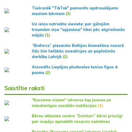
Tiešraidē "TikTok" pamanīts apdraudējums
maziem bērniem
(3)
Uz ielas notriekta sieviete; par gūtajām
traumām viņa "apjautusi" tikai pēc atgriešanās
mājās
(1)
“Bioforce” piesaista Baltijas biometāna nozarē
līdz šim lielākās investīcijas un paplašinās
darbību Latvijā
(2)
Aizvadīts Liepājas pludmales tenisa līgas 4.
posms
(2)
Saistītie raksti
"Kurzeme visiem" ietvaros top jaunas un
mūsdienīgas sociālās institūcijas
(1)
Bērnu atbalsta centra “Dzintari” bērni priecīgi
par iespēju apmeklēt vasaras nometnes
Projekta "Kurzeme visiem" ietvaros Liepājā