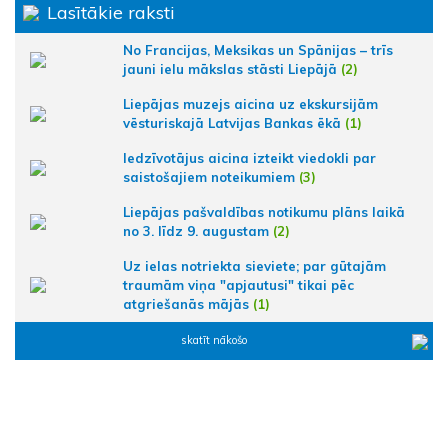
Lasītākie raksti
No Francijas, Meksikas un Spānijas – trīs
jauni ielu mākslas stāsti Liepājā
(2)
Liepājas muzejs aicina uz ekskursijām
vēsturiskajā Latvijas Bankas ēkā
(1)
Iedzīvotājus aicina izteikt viedokli par
saistošajiem noteikumiem
(3)
Liepājas pašvaldības notikumu plāns laikā
no 3. līdz 9. augustam
(2)
Uz ielas notriekta sieviete; par gūtajām
traumām viņa "apjautusi" tikai pēc
atgriešanās mājās
(1)
skatīt nākošo