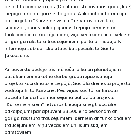
deinstitucionalizācijas (DI) plāna īstenošanas gaitu, kurš
Liepājā turpinās jau sesto gadu. Apkopota informācija
par projekta "Kurzeme visiem" ietvaros paveikto,
sniedzot jaunus pakalpojumus Liepājā bērniem ar
funkcionāliem traucējumiem, viņu vecākiem un cilvēkiem
ar garīga rakstura traucējumiem, portālu irliepaja.lv
informēja sabiedrisko attiecību speciāliste Gunta
Jākobsone.
Ar paveikto pēdējo trīs mēnešu laikā un plānotajiem
pasākumiem nākotnē darba grupu iepazīstināja
projekta koordinatore Liepājā, Sociālā dienesta projektu
vadītāja Elita Karzone. Pēc viņas sacītā, ar Eiropas
Sociālā fonda līdzfinansējuma palīdzību projekta
"Kurzeme visiem" ietvaros Liepājā sniegti sociālie
pakalpojumi par aptuveni 38 500 eiro personām ar
garīga rakstura traucējumiem, bērniem ar funkcionāliem
traucējumiem, viņu vecākiem un likumiskajiem
pārstāvjiem.