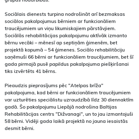
Sociālais dienests turpina nodrošināt arī bezmaksas
sociālos pakalpojumus bērniem ar funkcionāliem
traucējumiem un viņu likumiskajiem pārstāvjiem.
Sociālās rehabilitācijas pakalpojumu aktīvāk izmanto
bērnu vecāki – mēnesī ap septiņām ģimenēm, bet
projektā kopumā – 54 ģimenes. Sociālo rehabilitāciju
saņēmuši 66 bērni ar funkcionāliem traucējumiem, bet šī
gada pirmajā pusē papildus pakalpojuma piešķiršanai
tiks izvērtēts 41 bērns.
Pieaudzis pieprasījums pēc "Atelpas brīža"
pakalpojuma, kad bērni ar funkcionāliem traucējumiem
var uzturēties speciālistu uzraudzībā līdz 30 diennaktīm
gadā. Šo pakalpojumu Liepājā nodrošina Baltijas
Rehabilitācijas centrs "Dižvanagi", un to jau izmantojuši
58 bērni. Vidēji gada laikā projektā no jauna iesaistās
desmit bērni.