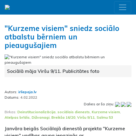
"Kurzeme visiem" sniedz sociālo
atbalstu bērniem un
pieaugušajiem
Sociālā māja Viršu 9/11. Publicitātes foto
Autors:
irliepaja.lv
Datums:
4.02.2022
Dalies ar šo ziņu:
Birkas:
Deinstitucionalizācija
,
sociālais dienests
,
Kurzeme visiem
,
Atelpas brīdis
,
Dižvanagi
,
Breikša 16/20
,
Viršu 9/11
,
Salmu 53
Janvāra beigās Sociālajā dienestā projekta "Kurzeme
visiem" vadības grupa iepazinās ar