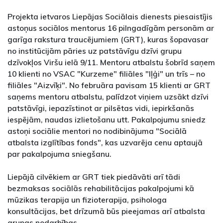
Projekta ietvaros Liepājas Sociālais dienests piesaistījis
astoņus sociālos mentorus 16 pilngadīgām personām ar
garīga rakstura traucējumiem (GRT), kuras šopavasar
no institūcijām pāries uz patstāvīgu dzīvi grupu
dzīvokļos Viršu ielā 9/11. Mentoru atbalstu šobrīd saņem
10 klienti no VSAC "Kurzeme" filiāles "Iļģi" un trīs – no
filiāles "Aizvīķi". No februāra pavisam 15 klienti ar GRT
saņems mentoru atbalstu, palīdzot viņiem uzsākt dzīvi
patstāvīgi, iepazīstinot ar pilsētas vidi, iepirkšanās
iespējām, naudas izlietošanu utt. Pakalpojumu sniedz
astoņi sociālie mentori no nodibinājuma "Sociālā
atbalsta izglītības fonds", kas uzvarēja cenu aptaujā
par pakalpojuma sniegšanu.
Liepājā cilvēkiem ar GRT tiek piedāvāti arī tādi
bezmaksas sociālās rehabilitācijas pakalpojumi kā
mūzikas terapija un fizioterapija, psihologa
konsultācijas, bet drīzumā būs pieejamas arī atbalsta
grupas nodarbības.