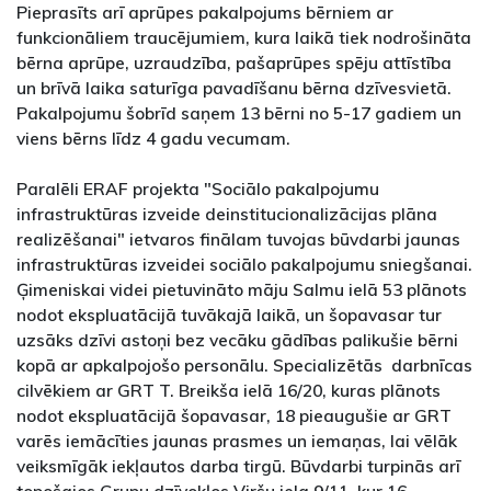
Pieprasīts arī aprūpes pakalpojums bērniem ar
funkcionāliem traucējumiem, kura laikā tiek nodrošināta
bērna aprūpe, uzraudzība, pašaprūpes spēju attīstība
un brīvā laika saturīga pavadīšanu bērna dzīvesvietā.
Pakalpojumu šobrīd saņem 13 bērni no 5-17 gadiem un
viens bērns līdz 4 gadu vecumam.
Paralēli ERAF projekta "Sociālo pakalpojumu
infrastruktūras izveide deinstitucionalizācijas plāna
realizēšanai" ietvaros finālam tuvojas būvdarbi jaunas
infrastruktūras izveidei sociālo pakalpojumu sniegšanai.
Ģimeniskai videi pietuvināto māju Salmu ielā 53 plānots
nodot ekspluatācijā tuvākajā laikā, un šopavasar tur
uzsāks dzīvi astoņi bez vecāku gādības palikušie bērni
kopā ar apkalpojošo personālu. Specializētās darbnīcas
cilvēkiem ar GRT T. Breikša ielā 16/20, kuras plānots
nodot ekspluatācijā šopavasar, 18 pieaugušie ar GRT
varēs iemācīties jaunas prasmes un iemaņas, lai vēlāk
veiksmīgāk iekļautos darba tirgū. Būvdarbi turpinās arī