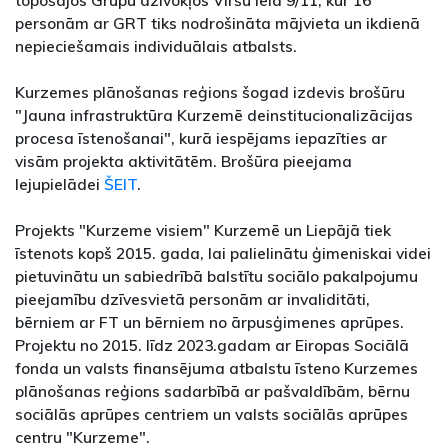
topošajos Grupu dzīvokļos Viršu iela 9/11, kur 16
personām ar GRT tiks nodrošināta mājvieta un ikdienā
nepieciešamais individuālais atbalsts.
Kurzemes plānošanas reģions šogad izdevis brošūru
"Jauna infrastruktūra Kurzemē deinstitucionalizācijas
procesa īstenošanai", kurā iespējams iepazīties ar
visām projekta aktivitātēm. Brošūra pieejama
lejupielādei
ŠEIT
.
Projekts "Kurzeme visiem" Kurzemē un Liepājā tiek
īstenots kopš 2015. gada, lai palielinātu ģimeniskai videi
pietuvinātu un sabiedrībā balstītu sociālo pakalpojumu
pieejamību dzīvesvietā personām ar invaliditāti,
bērniem ar FT un bērniem no ārpusģimenes aprūpes.
Projektu no 2015. līdz 2023.gadam ar Eiropas Sociālā
fonda un valsts finansējuma atbalstu īsteno Kurzemes
plānošanas reģions sadarbībā ar pašvaldībām, bērnu
sociālās aprūpes centriem un valsts sociālās aprūpes
centru "Kurzeme".