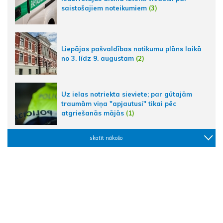
saistošajiem noteikumiem
(3)
Liepājas pašvaldības notikumu plāns laikā
no 3. līdz 9. augustam
(2)
Uz ielas notriekta sieviete; par gūtajām
traumām viņa "apjautusi" tikai pēc
atgriešanās mājās
(1)
skatīt nākošo