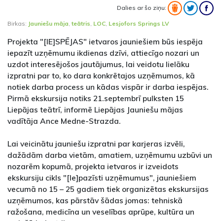
Dalies ar šo ziņu:
Birkas:
Jauniešu māja
,
teātris
,
LOC
,
Lesjofors Springs LV
Projekta "[IE]SPĒJAS" ietvaros jauniešiem būs iespēja
iepazīt uzņēmumu ikdienas dzīvi, attiecīgo nozari un
uzdot interesējošos jautājumus, lai veidotu lielāku
izpratni par to, ko dara konkrētajos uzņēmumos, kā
notiek darba process un kādas vispār ir darba iespējas.
Pirmā ekskursija notiks 21.septembrī pulksten 15
Liepājas teātrī, informē Liepājas Jauniešu mājas
vadītāja Ance Medne-Strazda.
Lai veicinātu jauniešu izpratni par karjeras izvēli,
dažādām darba vietām, amatiem, uzņēmumu uzbūvi un
nozarēm kopumā, projekta ietvaros ir izveidots
ekskursiju cikls "[Ie]pazīsti uzņēmumus", jauniešiem
vecumā no 15 – 25 gadiem tiek organizētas ekskursijas
uzņēmumos, kas pārstāv šādas jomas: tehniskā
ražošana, medicīna un veselības aprūpe, kultūra un