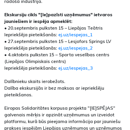
radošā industrija.
Ekskursiju cikls "[Ie]pazīsti uzņēmumus" ietvaros
jauniešiem ir iespēja apmeklēt:
• 20.septembris pulksten 15 – Liepājas Teātris
Iepriekšēja pieteikšanās:
ej.uz/iespejas_1
• 27.septembris pulksten 15 – Lesjofors Springs LV
Iepriekšēja pieteikšanās:
ej.uz/iespejas_2
• 4.oktobris pulksten 15 – Sporta veselības centrs
(Liepājas Olimpiskais centrs)
Iepriekšēja pieteikšanās:
ej.uz/iespejas_3
Dalībnieku skaits ierobežots.
Dalība ekskursijās ir bez maksas ar iepriekšēju
pieteikšanos.
Eiropas Solidaritātes korpusa projekta "[IE]SPĒJAS"
galvenais mērķis ir apzināt uzņēmumus un izveidot
platformu, kurā būs pieejama informācija par jauniešu
prakses iespējām Liepājas uzņēmumos un uzņēmumos