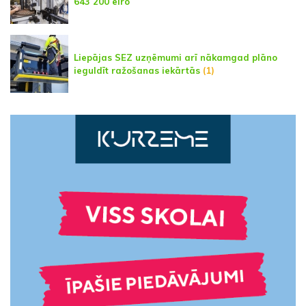
643 200 eiro
Liepājas SEZ uzņēmumi arī nākamgad plāno
ieguldīt ražošanas iekārtās
(1)