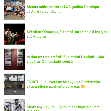
Sienas mākslas darbs LOC godina Porziņģa
vēsturisko panākumu
Svētdien Olimpiskajā centrā kurzemnieki izdejos
spēka dejas
Aicina uz fotoizstādi "Skaistajai Liepājai – 400"
Liepājas Olimpiskajā centrā
TVNET: Publiskots uz Krieviju un Baltkrieviju
eksportējošo uzņēmēju saraksts
(8)
Slēdz ieguldījumu līgumus par kopējo summu