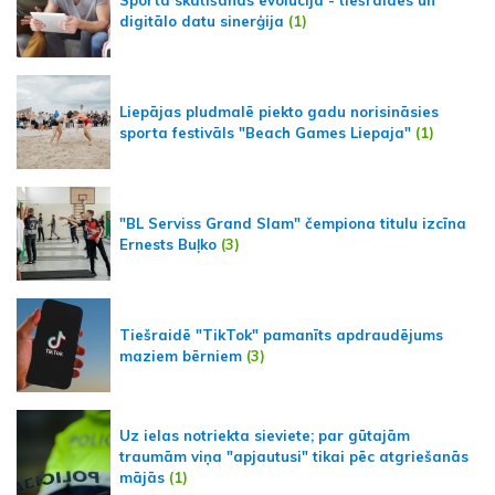
digitālo datu sinerģija
(1)
Liepājas pludmalē piekto gadu norisināsies
sporta festivāls "Beach Games Liepaja"
(1)
"BL Serviss Grand Slam" čempiona titulu izcīna
Ernests Buļko
(3)
Tiešraidē "TikTok" pamanīts apdraudējums
maziem bērniem
(3)
Uz ielas notriekta sieviete; par gūtajām
traumām viņa "apjautusi" tikai pēc atgriešanās
mājās
(1)