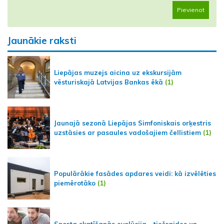
Pievienot
Jaunākie raksti
Liepājas muzejs aicina uz ekskursijām
vēsturiskajā Latvijas Bankas ēkā
(1)
Jaunajā sezonā Liepājas Simfoniskais orķestris
uzstāsies ar pasaules vadošajiem čellistiem
(1)
Populārākie fasādes apdares veidi: kā izvēlēties
piemērotāko
(1)
Sporta skatīšanās evolūcija - tiešraides un