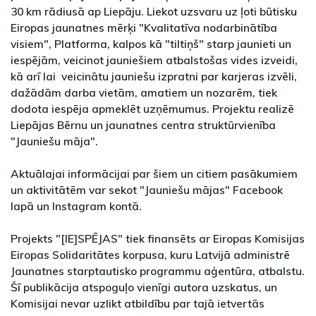
30 km rādiusā ap Liepāju. Liekot uzsvaru uz ļoti būtisku
Eiropas jaunatnes mērķi "Kvalitatīva nodarbinātība
visiem", Platforma, kalpos kā "tiltiņš" starp jaunieti un
iespējām, veicinot jauniešiem atbalstošas vides izveidi,
kā arī lai veicinātu jauniešu izpratni par karjeras izvēli,
dažādām darba vietām, amatiem un nozarēm, tiek
dodota iespēja apmeklēt uzņēmumus. Projektu realizē
Liepājas Bērnu un jaunatnes centra struktūrvienība
"Jauniešu māja".
Aktuālajai informācijai par šiem un citiem pasākumiem
un aktivitātēm var sekot "Jauniešu mājas" Facebook
lapā un Instagram kontā.
Projekts "[IE]SPĒJAS" tiek finansēts ar Eiropas Komisijas
Eiropas Solidaritātes korpusa, kuru Latvijā administrē
Jaunatnes starptautisko programmu aģentūra, atbalstu.
Šī publikācija atspoguļo vienīgi autora uzskatus, un
Komisijai nevar uzlikt atbildību par tajā ietvertās