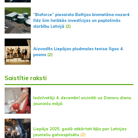
“Bioforce” piesaista Baltijas biometāna nozarē
līdz šim lielākās investīcijas un paplašinās
darbību Latvijā
(2)
Aizvadīts Liepājas pludmales tenisa līgas 4.
posms
(2)
Saistītie raksti
Iedzīvotāji 4. decembrī aicināti uz Donoru dienu
Jauniešu mājā
Liepāja 2025. gadā atkārtoti kļūs par Latvijas
jauniešu galvaspilsētu
(2)