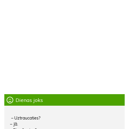
Dienas joks
– Uztraucaties?
– Jā.