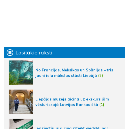
Lasītākie raksti
No Francijas, Meksikas un Spānijas – trīs
jauni ielu mākslas stāsti Liepājā
(2)
Liepājas muzejs aicina uz ekskursijām
vēsturiskajā Latvijas Bankas ēkā
(1)
Iedzīvotājus aicina izteikt viedokli par