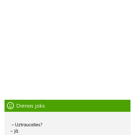
Dienas joks
– Uztraucaties?
– Jā.