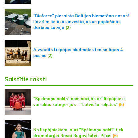
“Bioforce” piesaista Baltijas biometāna nozarē
līdz šim lielākās investīcijas un paplašinās
darbību Latvijā
(2)
Aizvadīts Liepājas pludmales tenisa līgas 4.
posms
(2)
Saistītie raksti
"Spēlmaņu nakts" nominācijās arī liepājnieki,
vairākās kategorijās – "Latviešu raķetes"
(5)
No liepājniekiem lauri "Spēlmaņu naktī" tiek
dramaturģei Rasai Bugavičutei- Pēcei
(6)