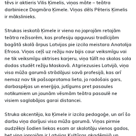
tēvs ir aktieris Vilis Ķimelis, viņas māte – teātra
darbiniece Dagmāra Ķimele. Viņas dēls Pēteris Ķimelis
ir mākslinieks.
Strukas ieskatā Ķimele ir viena no joprojām retajām
teātra režisorēm, kas profesiju apguvusi tradīcijām
bagātā skolā ārpus Latvijas pie izcila meistara Anatolija
Efrosa. Viņas ceļš uz režiju nav bijis caur veiksmīgu vai
ne tik veiksmīgu aktrises karjeru, viņa tūlīt no skolas sola
dodas studēt režiju Maskavā. Atgriezusies Latvijā, viņa
visa mūža garumā strādājusi savā profesijā, kas arī
nemaz nav tik pašsaprotama lieta, jo radošais gars,
darbaspējas un enerģija, jutīgums pret pasaules
notikumiem un jaunām vēsmām teātra pasaulē ne
visiem saglabājas garai distancei.
Struka akcentēja, ka Ķimele ir izcila pedagoģe, un arī šo
darbu viņa darījusi visa mūža garumā. Viņas pirmie
audzēkņi šodien liekas esam ar skolotāju vienos gados,
bet viņa joprojām ir Latvijas Kultūras akadēmijā un