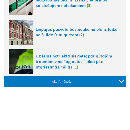
Iedzīvotājus aicina izteikt viedokli par
saistošajiem noteikumiem
(3)
Liepājas pašvaldības notikumu plāns laikā
no 3. līdz 9. augustam
(2)
Uz ielas notriekta sieviete; par gūtajām
traumām viņa "apjautusi" tikai pēc
atgriešanās mājās
(1)
skatīt nākošo