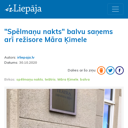
"Spēlmaņu nakts" balvu saņems
arī režisore Māra Ķimele
Autors:
irliepaja.lv
Datums:
30.10.2020
Dalies ar šo ziņu:
Birkas:
spēlmaņu nakts
,
teātris
,
Māra Ķimele
,
balva