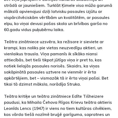
strādā ar jauniešiem. Turklāt Ķimele visa mūža garumā
mākslā apvienojusi dziļi latvisku pasaules izjūtu ar
vispārcilvēciskām vērtībām un kvalitātēm, ar pasaules
elpu, ko viņai devusi pašas skola un brīvības garša no
60.gadu vidus puķubērnu laika.
Teātra zinātniece uzsvēra, ka režisore ir sieviete ar
krampi, kas noliks pie vietas neuzvedīgu aktieri, un
vienlaikus trausla. Viņa pamanīs ik sīkāko niansi
attiecībās, bet tieši tikpat jūtīga viņa ir pret to, kas
notiek lielajās pasaules norisēs. Skaidrs, ka viņas
sakāpinātā pasaules uztvere ne vienmēr ir ērta
apkārtējiem, bet – vismazāk tā ir ērta viņai pašai. Bet
tikai tā dzimst māksla, norādīja Struka.
Teātra kritiķe un teātra zinātniece Edīte Tišheizere
paudusi, ka Mihaila Čehova Rīgas Krievu teātra aktieris
Leonīds Lencs (1947) ir viens no tiem kultūras cilvēkiem,
kas vārda tiešā nozīmē bruģē garīguma, sapratnes un