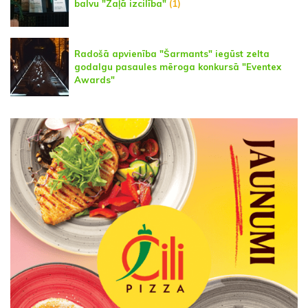
balvu "Zaļā izcilība"
(1)
Radošā apvienība "Šarmants" iegūst zelta
godalgu pasaules mēroga konkursā "Eventex
Awards"