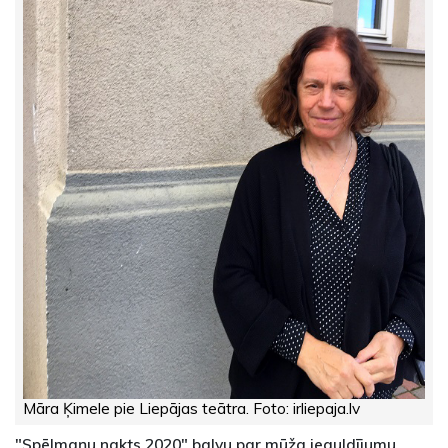
Māra Ķimele pie Liepājas teātra. Foto: irliepaja.lv
"Spēlmaņu nakts 2020" balvu par mūža ieguldījumu