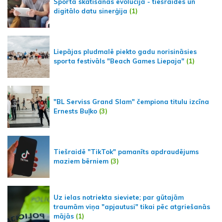
Sporta skatīšanās evolūcija - tiešraides un
digitālo datu sinerģija
(1)
Liepājas pludmalē piekto gadu norisināsies
sporta festivāls "Beach Games Liepaja"
(1)
"BL Serviss Grand Slam" čempiona titulu izcīna
Ernests Buļko
(3)
Tiešraidē "TikTok" pamanīts apdraudējums
maziem bērniem
(3)
Uz ielas notriekta sieviete; par gūtajām
traumām viņa "apjautusi" tikai pēc atgriešanās
mājās
(1)