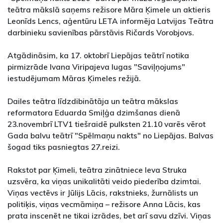
teātra mākslā saņems režisore Māra Ķimele un aktieris
Leonīds Lencs, aģentūru LETA informēja Latvijas Teātra
darbinieku savienības pārstāvis Ričards Vorobjovs.
Atgādināsim, ka 17. oktobrī Liepājas teātrī notika
pirmizrāde Ivana Viripajeva lugas "Saviļņojums"
iestudējumam Māras Ķimeles režijā.
Dailes teātra līdzdibinātāja un teātra mākslas
reformatora Eduarda Smiļģa dzimšanas dienā
23.novembrī LTV1 tiešraidē pulksten 21.10 varēs vērot
Gada balvu teātrī "Spēlmaņu nakts" no Liepājas. Balvas
šogad tiks pasniegtas 27.reizi.
Rakstot par Ķimeli, teātra zinātniece Ieva Struka
uzsvēra, ka viņas unikalitāti veido piederība dzimtai.
Viņas vectēvs ir Jūlijs Lācis, rakstnieks, žurnālists un
politiķis, viņas vecmāmiņa – režisore Anna Lācis, kas
prata inscenēt ne tikai izrādes, bet arī savu dzīvi. Viņas