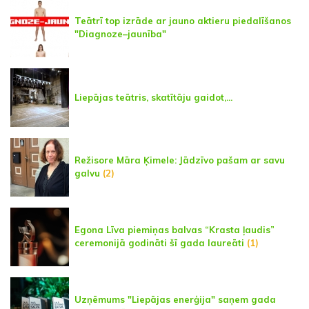
Teātrī top izrāde ar jauno aktieru piedalīšanos
"Diagnoze–jaunība"
Liepājas teātris, skatītāju gaidot,...
Režisore Māra Ķimele: Jādzīvo pašam ar savu
galvu
(2)
Egona Līva piemiņas balvas “Krasta ļaudis”
ceremonijā godināti šī gada laureāti
(1)
Uzņēmums "Liepājas enerģija" saņem gada