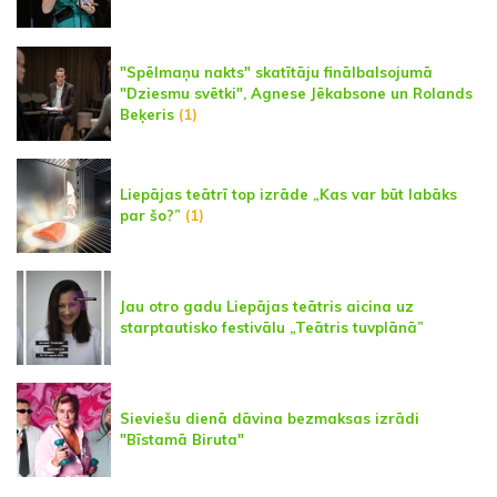
"Spēlmaņu nakts" skatītāju finālbalsojumā
"Dziesmu svētki", Agnese Jēkabsone un Rolands
Beķeris
(1)
Liepājas teātrī top izrāde „Kas var būt labāks
par šo?”
(1)
Jau otro gadu Liepājas teātris aicina uz
starptautisko festivālu „Teātris tuvplānā”
Sieviešu dienā dāvina bezmaksas izrādi
"Bīstamā Biruta"