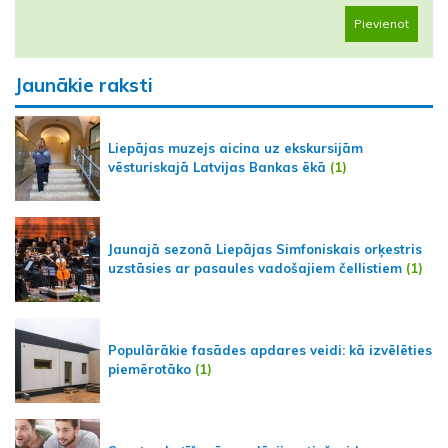
Pievienot
Jaunākie raksti
Liepājas muzejs aicina uz ekskursijām
vēsturiskajā Latvijas Bankas ēkā
(1)
Jaunajā sezonā Liepājas Simfoniskais orķestris
uzstāsies ar pasaules vadošajiem čellistiem
(1)
Populārākie fasādes apdares veidi: kā izvēlēties
piemērotāko
(1)