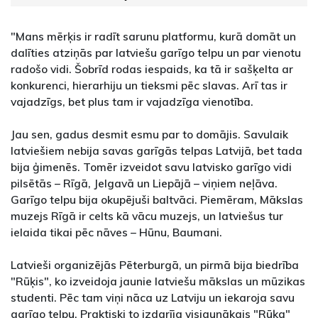
"Mans mērķis ir radīt sarunu platformu, kurā domāt un
dalīties atziņās par latviešu garīgo telpu un par vienotu
radošo vidi. Šobrīd rodas iespaids, ka tā ir sašķelta ar
konkurenci, hierarhiju un tieksmi pēc slavas. Arī tas ir
vajadzīgs, bet plus tam ir vajadzīga vienotība.
Jau sen, gadus desmit esmu par to domājis. Savulaik
latviešiem nebija savas garīgās telpas Latvijā, bet tada
bija ģimenēs. Tomēr izveidot savu latvisko garīgo vidi
pilsētās – Rīgā, Jelgavā un Liepājā – viņiem neļāva.
Garīgo telpu bija okupējuši baltvāci. Piemēram, Mākslas
muzejs Rīgā ir celts kā vācu muzejs, un latviešus tur
ielaida tikai pēc nāves – Hūnu, Baumani.
Latvieši organizējās Pēterburgā, un pirmā bija biedrība
"Rūķis", ko izveidoja jaunie latviešu mākslas un mūzikas
studenti. Pēc tam viņi nāca uz Latviju un iekaroja savu
garīgo telpu. Praktiski to izdarīja visjaunākais "Rūķa"