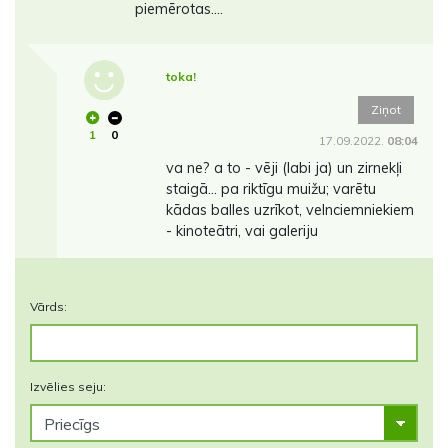
piemērotas….
toka!
Ziņot
1
0
17.09.2022.
08:04
va ne? a to - vēji (labi ja) un zirnekļi
staigā... pa riktīgu muižu; varētu
kādas balles uzrīkot, velnciemniekiem
- kinoteātri, vai galeriju
Vārds:
Izvēlies seju: