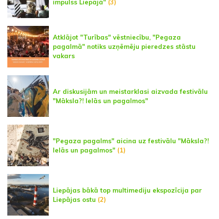
impulss Liepājā"
(3)
Atklājot "Turības" vēstniecību, "Pegaza
pagalmā" notiks uzņēmēju pieredzes stāstu
vakars
Ar diskusijām un meistarklasi aizvada festivālu
"Māksla?! Ielās un pagalmos"
"Pegaza pagalms" aicina uz festivālu "Māksla?!
Ielās un pagalmos"
(1)
Liepājas bākā top multimediju ekspozīcija par
Liepājas ostu
(2)