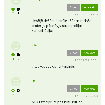
Ziņot
Atbildēt
3
1
15.09.2022.
13:09
Liepājā tiešām pietrūkst šādas radošo
profesiju pārstāvju savstarpējas
komunikācijas!
edis
Ziņot
Atbildēt
4
0
16.09.2022.
00:01
.. kut kas svaigs, lai turpinās.
Hai!
Ziņot
Atbildēt
1
0
17.09.2022.
08:04
Mūsu stacijas telpas būtu ļoti labi