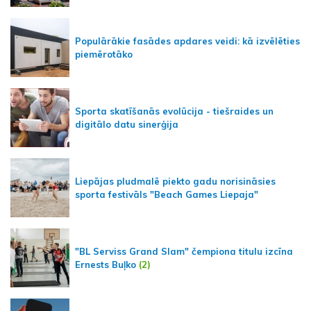
Populārākie fasādes apdares veidi: kā izvēlēties
piemērotāko
Sporta skatīšanās evolūcija - tiešraides un
digitālo datu sinerģija
Liepājas pludmalē piekto gadu norisināsies
sporta festivāls "Beach Games Liepaja"
"BL Serviss Grand Slam" čempiona titulu izcīna
Ernests Buļko
(2)