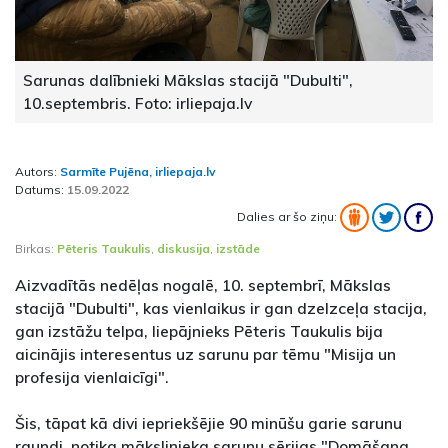
Sarunas dalībnieki Mākslas stacijā "Dubulti",
10.septembris. Foto: irliepaja.lv
Autors:
Sarmīte Pujēna, irliepaja.lv
Datums:
15.09.2022
Dalies ar šo ziņu:
Birkas:
Pēteris Taukulis
,
diskusija
,
izstāde
Aizvadītās nedēļas nogalē, 10. septembrī, Mākslas
stacijā "Dubulti", kas vienlaikus ir gan dzelzceļa stacija,
gan izstāžu telpa, liepājnieks Pēteris Taukulis bija
aicinājis interesentus uz sarunu par tēmu "Misija un
profesija vienlaicīgi".
Šis, tāpat kā divi iepriekšējie 90 minūšu garie sarunu
raundi, notika mākslinieka sarunu sērijas "Domāšana