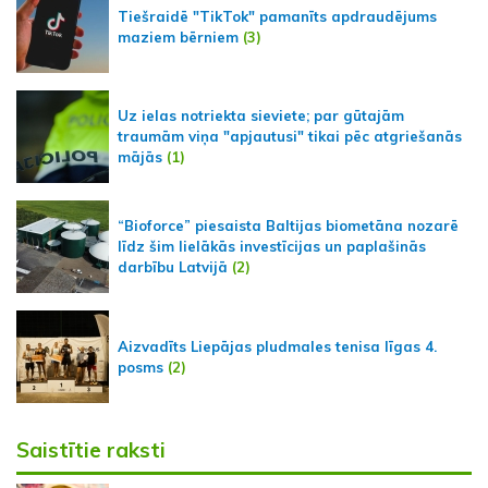
Tiešraidē "TikTok" pamanīts apdraudējums
maziem bērniem
(3)
Uz ielas notriekta sieviete; par gūtajām
traumām viņa "apjautusi" tikai pēc atgriešanās
mājās
(1)
“Bioforce” piesaista Baltijas biometāna nozarē
līdz šim lielākās investīcijas un paplašinās
darbību Latvijā
(2)
Aizvadīts Liepājas pludmales tenisa līgas 4.
posms
(2)
Saistītie raksti