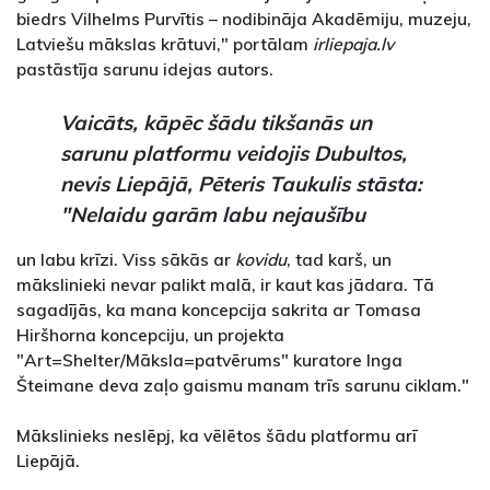
biedrs Vilhelms Purvītis – nodibināja Akadēmiju, muzeju,
Latviešu mākslas krātuvi," portālam
irliepaja.lv
pastāstīja sarunu idejas autors.
Vaicāts, kāpēc šādu tikšanās un
sarunu platformu veidojis Dubultos,
nevis Liepājā, Pēteris Taukulis stāsta:
"Nelaidu garām labu nejaušību
un labu krīzi. Viss sākās ar
kovidu
, tad karš, un
mākslinieki nevar palikt malā, ir kaut kas jādara. Tā
sagadījās, ka mana koncepcija sakrita ar Tomasa
Hiršhorna koncepciju, un projekta
"Art=Shelter/Māksla=patvērums" kuratore Inga
Šteimane deva zaļo gaismu manam trīs sarunu ciklam."
Mākslinieks neslēpj, ka vēlētos šādu platformu arī
Liepājā.