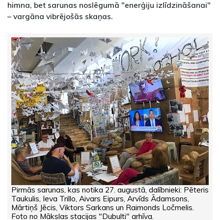
himna, bet sarunas noslēgumā "enerģiju izlīdzināšanai"
– vargāna vibrējošās skaņas.
Pirmās sarunas, kas notika 27. augustā, dalībnieki: Pēteris
Taukulis, Ieva Trillo, Aivars Eipurs, Arvīds Ādamsons,
Mārtiņš Jēcis, Viktors Sarkans un Raimonds Ločmelis.
Foto no Mākslas stacijas "Dubulti" arhīva.