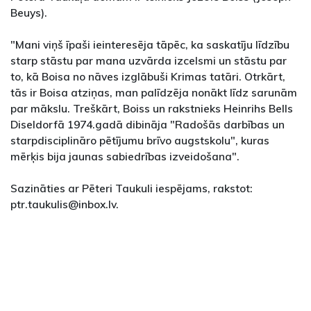
Beuys).
"Mani viņš īpaši ieinteresēja tāpēc, ka saskatīju līdzību
starp stāstu par mana uzvārda izcelsmi un stāstu par
to, kā Boisa no nāves izglābuši Krimas tatāri. Otrkārt,
tās ir Boisa atziņas, man palīdzēja nonākt līdz sarunām
par mākslu. Treškārt, Boiss un rakstnieks Heinrihs Bells
Diseldorfā 1974.gadā dibināja "Radošās darbības un
starpdisciplināro pētījumu brīvo augstskolu", kuras
mērķis bija jaunas sabiedrības izveidošana".
Sazināties ar Pēteri Taukuli iespējams, rakstot:
ptr.taukulis@inbox.lv.