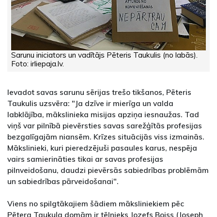
Sarunu iniciators un vadītājs Pēteris Taukulis (no labās).
Foto: irliepaja.lv.
Ievadot savas sarunu sērijas trešo tikšanos, Pēteris
Taukulis uzsvēra: "Ja dzīve ir mierīga un valda
labklājība, mākslinieka misijas apziņa iesnaužas. Tad
viņš var pilnībā pievērsties savas sarežģītās profesijas
bezgalīgajām niansēm. Krīzes situācijās viss izmainās.
Mākslinieki, kuri pieredzējuši pasaules karus, nespēja
vairs samierināties tikai ar savas profesijas
pilnveidošanu, daudzi pievērsās sabiedrības problēmām
un sabiedrības pārveidošanai".
Viens no spilgtākajiem šādiem māksliniekiem pēc
Pētera Taukuļa domām ir tēlnieks Jozefs Boiss (Joseph