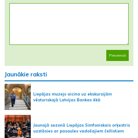
Pievienot
Jaunākie raksti
Liepājas muzejs aicina uz ekskursijām
vēsturiskajā Latvijas Bankas ēkā
Jaunajā sezonā Liepājas Simfoniskais orķestris
uzstāsies ar pasaules vadošajiem čellistiem