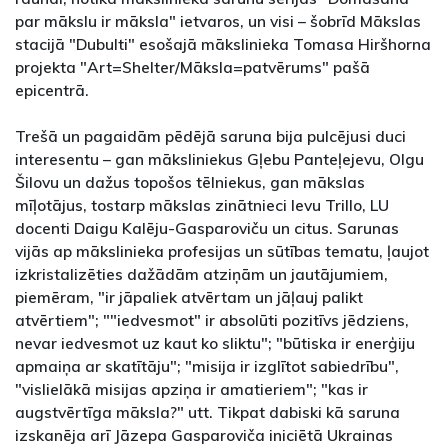
par mākslu ir māksla" ietvaros, un visi – šobrīd Mākslas
stacijā "Dubulti" esošajā mākslinieka Tomasa Hiršhorna
projekta "Art=Shelter/Māksla=patvērums" pašā
epicentrā.
Trešā un pagaidām pēdējā saruna bija pulcējusi duci
interesentu – gan māksliniekus Gļebu Panteļejevu, Olgu
Šilovu un dažus topošos tēlniekus, gan mākslas
mīļotājus, tostarp mākslas zinātnieci Ievu Trillo, LU
docenti Daigu Kalēju-Gasparoviču un citus. Sarunas
vijās ap mākslinieka profesijas un sūtības tematu, ļaujot
izkristalizēties dažādām atziņām un jautājumiem,
piemēram, "ir jāpaliek atvērtam un jāļauj palikt
atvērtiem"; ""iedvesmot" ir absolūti pozitīvs jēdziens,
nevar iedvesmot uz kaut ko sliktu"; "būtiska ir enerģiju
apmaiņa ar skatītāju"; "misija ir izglītot sabiedrību",
"vislielākā misijas apziņa ir amatieriem"; "kas ir
augstvērtīga māksla?" utt. Tikpat dabiski kā saruna
izskanēja arī Jāzepa Gasparoviča iniciētā Ukrainas