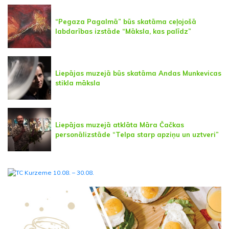
“Pegaza Pagalmā” būs skatāma ceļojošā
labdarības izstāde “Māksla, kas palīdz”
Liepājas muzejā būs skatāma Andas Munkevicas
stikla māksla
Liepājas muzejā atklāta Māra Čačkas
personālizstāde “Telpa starp apziņu un uztveri”