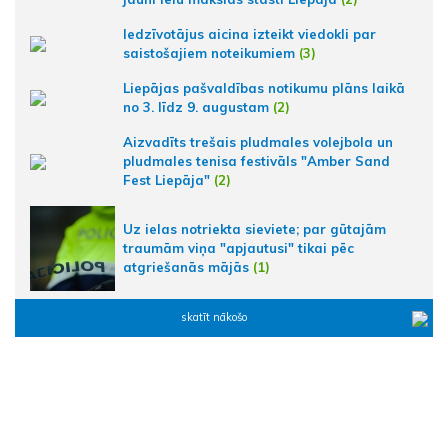
Iedzīvotājus aicina izteikt viedokli par
saistošajiem noteikumiem
(3)
Liepājas pašvaldības notikumu plāns laikā
no 3. līdz 9. augustam
(2)
Aizvadīts trešais pludmales volejbola un
pludmales tenisa festivāls "Amber Sand
Fest Liepāja"
(2)
Uz ielas notriekta sieviete; par gūtajām
traumām viņa "apjautusi" tikai pēc
atgriešanās mājās
(1)
skatīt nākošo