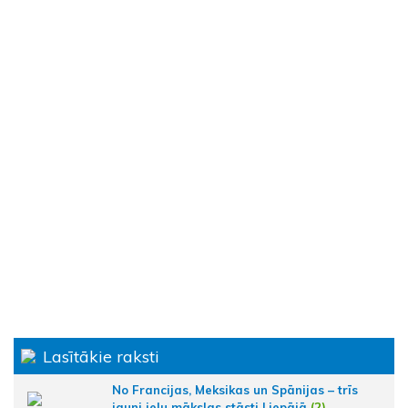
Lasītākie raksti
No Francijas, Meksikas un Spānijas – trīs
jauni ielu mākslas stāsti Liepājā
(2)