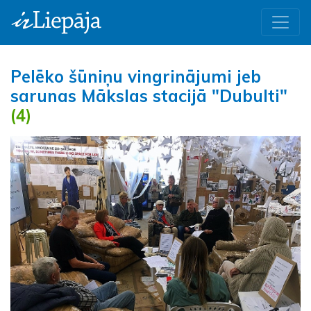
Pelēko šūniņu vingrinājumi jeb
sarunas Mākslas stacijā "Dubulti"
(4)