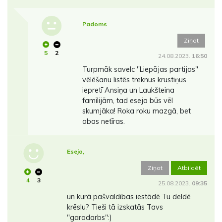
Padoms
Ziņot
5
2
24.08.2023.
16:50
Turpmāk savelc "Liepājas partijas"
vēlēšanu listēs treknus krustiņus
iepretī Ansiņa un Laukšteina
famīlijām, tad eseja būs vēl
skumjāka! Roka roku mazgā, bet
abas netīras.
Eseja,
Ziņot
Atbildēt
4
3
25.08.2023.
09:35
un kurā pašvaldības iestādē Tu deldē
krēslu? Tieši tā izskatās Tavs
"garadarbs":)