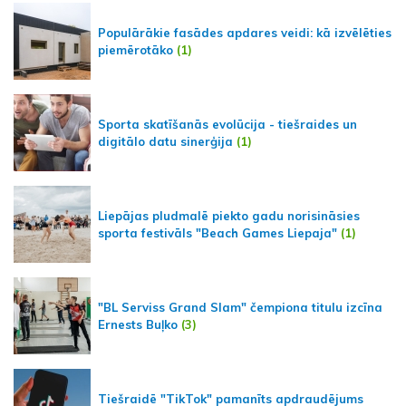
Populārākie fasādes apdares veidi: kā izvēlēties
piemērotāko
(1)
Sporta skatīšanās evolūcija - tiešraides un
digitālo datu sinerģija
(1)
Liepājas pludmalē piekto gadu norisināsies
sporta festivāls "Beach Games Liepaja"
(1)
"BL Serviss Grand Slam" čempiona titulu izcīna
Ernests Buļko
(3)
Tiešraidē "TikTok" pamanīts apdraudējums