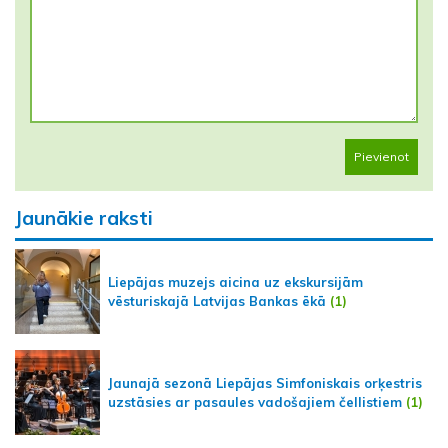
Pievienot
Jaunākie raksti
Liepājas muzejs aicina uz ekskursijām
vēsturiskajā Latvijas Bankas ēkā
(1)
Jaunajā sezonā Liepājas Simfoniskais orķestris
uzstāsies ar pasaules vadošajiem čellistiem
(1)