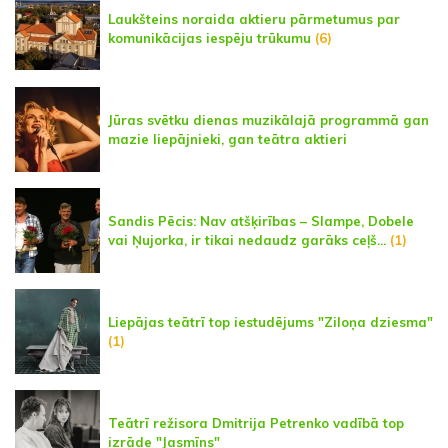
Laukšteins noraida aktieru pārmetumus par
komunikācijas iespēju trūkumu
(6)
Jūras svētku dienas muzikālajā programmā gan
mazie liepājnieki, gan teātra aktieri
Sandis Pēcis: Nav atšķirības – Slampe, Dobele
vai Ņujorka, ir tikai nedaudz garāks ceļš...
(1)
Liepājas teātrī top iestudējums "Ziloņa dziesma"
(1)
Teātrī režisora Dmitrija Petrenko vadībā top
izrāde "Jasmīns"