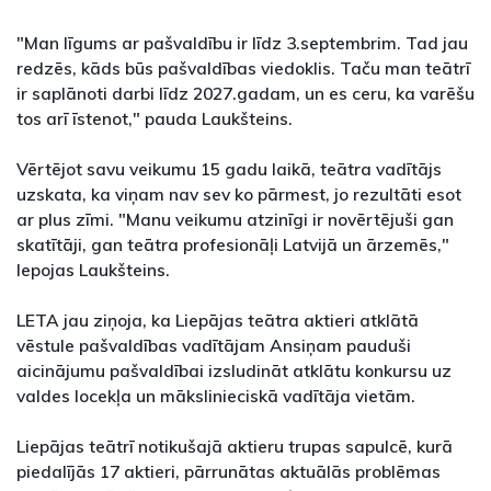
"Man līgums ar pašvaldību ir līdz 3.septembrim. Tad jau
redzēs, kāds būs pašvaldības viedoklis. Taču man teātrī
ir saplānoti darbi līdz 2027.gadam, un es ceru, ka varēšu
tos arī īstenot," pauda Laukšteins.
Vērtējot savu veikumu 15 gadu laikā, teātra vadītājs
uzskata, ka viņam nav sev ko pārmest, jo rezultāti esot
ar plus zīmi. "Manu veikumu atzinīgi ir novērtējuši gan
skatītāji, gan teātra profesionāļi Latvijā un ārzemēs,"
lepojas Laukšteins.
LETA jau ziņoja, ka Liepājas teātra aktieri atklātā
vēstule pašvaldības vadītājam Ansiņam pauduši
aicinājumu pašvaldībai izsludināt atklātu konkursu uz
valdes locekļa un mākslinieciskā vadītāja vietām.
Liepājas teātrī notikušajā aktieru trupas sapulcē, kurā
piedalījās 17 aktieri, pārrunātas aktuālās problēmas