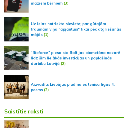
maziem bērniem
(3)
Uz ielas notriekta sieviete; par gūtajām
traumām viņa "apjautusi" tikai pēc atgriešanās
mājās
(1)
“Bioforce” piesaista Baltijas biometāna nozarē
līdz šim lielākās investīcijas un paplašinās
darbību Latvijā
(2)
Aizvadīts Liepājas pludmales tenisa līgas 4.
posms
(2)
Saistītie raksti