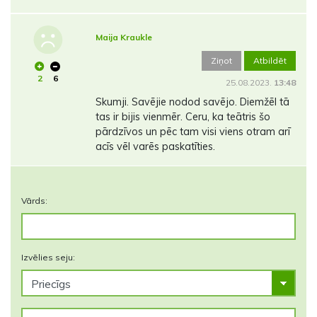
Maija Kraukle
Ziņot
Atbildēt
2
6
25.08.2023.
13:48
Skumji. Savējie nodod savējo. Diemžēl tā
tas ir bijis vienmēr. Ceru, ka teātris šo
pārdzīvos un pēc tam visi viens otram arī
acīs vēl varēs paskatīties.
Vārds:
Izvēlies seju: