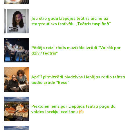
Jau otro gadu Liepājas teātris aicina uz
starptautisko festivālu „Teātris tuvplānā”
Pēdējo reizi rādīs muzikālo izrādi "Vairāk par
dzīvi/Teātris"
Aprīlī pirmizrādi piedzīvos Liepājas radio teātra
audioizrāde "Besa"
Piektdien lems par Liepājas teātra pagaidu
valdes locekļu iecelšanu
(9)