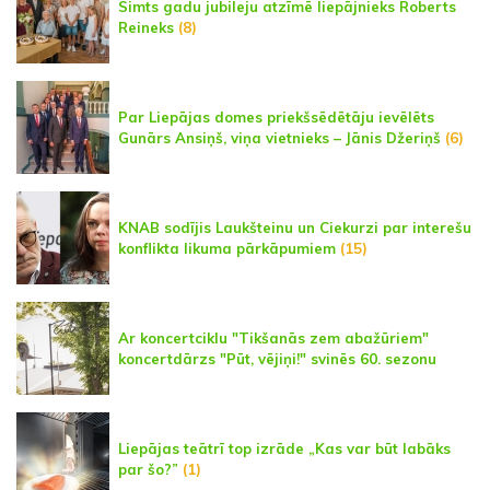
Simts gadu jubileju atzīmē liepājnieks Roberts
Reineks
(8)
Par Liepājas domes priekšsēdētāju ievēlēts
Gunārs Ansiņš, viņa vietnieks – Jānis Džeriņš
(6)
KNAB sodījis Laukšteinu un Ciekurzi par interešu
konflikta likuma pārkāpumiem
(15)
Ar koncertciklu "Tikšanās zem abažūriem"
koncertdārzs "Pūt, vējiņi!" svinēs 60. sezonu
Liepājas teātrī top izrāde „Kas var būt labāks
par šo?”
(1)