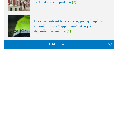
no 3. līdz 9. augustam
(2)
Uz ielas notriekta sieviete; par gūtajām
traumām viņa "apjautusi" tikai pēc
atgriešanās mājās
(1)
skatīt nākošo