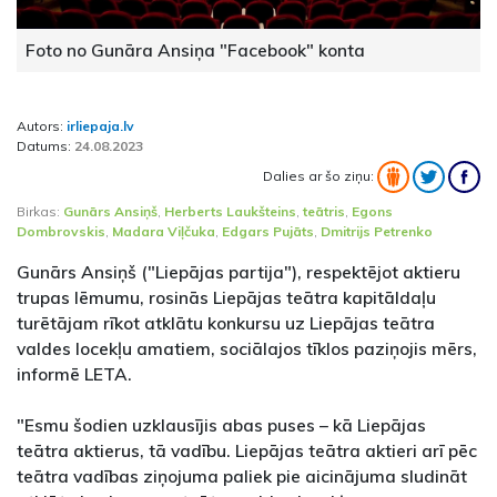
Foto no Gunāra Ansiņa "Facebook" konta
Autors:
irliepaja.lv
Datums:
24.08.2023
Dalies ar šo ziņu:
Birkas:
Gunārs Ansiņš
,
Herberts Laukšteins
,
teātris
,
Egons
Dombrovskis
,
Madara Viļčuka
,
Edgars Pujāts
,
Dmitrijs Petrenko
Gunārs Ansiņš ("Liepājas partija"), respektējot aktieru
trupas lēmumu, rosinās Liepājas teātra kapitāldaļu
turētājam rīkot atklātu konkursu uz Liepājas teātra
valdes locekļu amatiem, sociālajos tīklos paziņojis mērs,
informē LETA.
"Esmu šodien uzklausījis abas puses – kā Liepājas
teātra aktierus, tā vadību. Liepājas teātra aktieri arī pēc
teātra vadības ziņojuma paliek pie aicinājuma sludināt