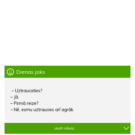
Dienas joks
– Uztraucaties?
– Jā.
– Pirmā reize?
– Nē, esmu uztraucies arī agrāk.
skatīt nākošo