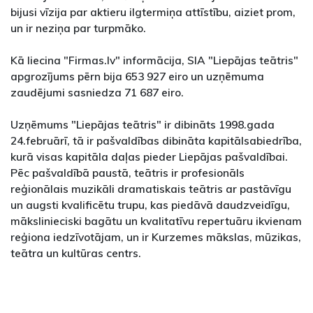
bijusi vīzija par aktieru ilgtermiņa attīstību, aiziet prom,
un ir neziņa par turpmāko.
Kā liecina "Firmas.lv" informācija, SIA "Liepājas teātris"
apgrozījums pērn bija 653 927 eiro un uzņēmuma
zaudējumi sasniedza 71 687 eiro.
Uzņēmums "Liepājas teātris" ir dibināts 1998.gada
24.februārī, tā ir pašvaldības dibināta kapitālsabiedrība,
kurā visas kapitāla daļas pieder Liepājas pašvaldībai.
Pēc pašvaldībā paustā, teātris ir profesionāls
reģionālais muzikāli dramatiskais teātris ar pastāvīgu
un augsti kvalificētu trupu, kas piedāvā daudzveidīgu,
mākslinieciski bagātu un kvalitatīvu repertuāru ikvienam
reģiona iedzīvotājam, un ir Kurzemes mākslas, mūzikas,
teātra un kultūras centrs.