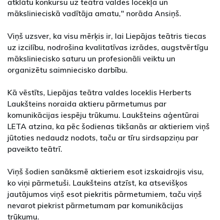
atklātu konkursu uz teātra valdes locekļa un
mākslinieciskā vadītāja amatu," norāda Ansiņš.
Viņš uzsver, ka visu mērķis ir, lai Liepājas teātris tiecas
uz izcilību, nodrošina kvalitatīvas izrādes, augstvērtīgu
māksliniecisko saturu un profesionāli veiktu un
organizētu saimniecisko darbību.
Kā vēstīts, Liepājas teātra valdes loceklis Herberts
Laukšteins noraida aktieru pārmetumus par
komunikācijas iespēju trūkumu. Laukšteins aģentūrai
LETA atzina, ka pēc šodienas tikšanās ar aktieriem viņš
jūtoties nedaudz nodots, taču ar tīru sirdsapziņu par
paveikto teātrī.
Viņš šodien sanāksmē aktieriem esot izskaidrojis visu,
ko viņi pārmetuši. Laukšteins atzīst, ka atsevišķos
jautājumos viņš esot piekritis pārmetumiem, taču viņš
nevarot piekrist pārmetumam par komunikācijas
trūkumu.