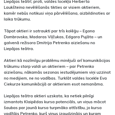
Liepājas teātrī, proti, valdes locekļa Herberta
Laukšteina nevēlēšanās tikties ar visiem aktieriem,
kamēr nebūs notikusi viņa pārvēlēšana, aizbildinoties ar
laika trūkumu.
Tāpat aktieri ir satraukti par trīs kolēģu – Egona
Dombrovska, Madaras Viļčukas, Edgara Pujāta – un
galvenā režisora Dmitrija Petrenko aiziešanu no
Liepājas teātra.
Aktieri kā nozīmīgu problēmu minējuši arī komunikācijas
trūkumu starp valdi un aktieriem – par Petrenko
aiziešanu, nākamās sezonas iestudējumiem viņi uzzinot
no medijiem, ne no vadības. Turklāt valdes locekle Eva
Ciekurze komunikācijā ar aktieriem esot nemanāma.
Liepājas teātra aktieri uzskata, ka netiek pilnīgi
izmantots Klaipēdas kursa potenciāls, un viņus mācot
šaubas par jaunā kursa turpmāko attīstību, jo kursa
vadītājs Petrenko, kurš viņus izaudzinājis un kuram