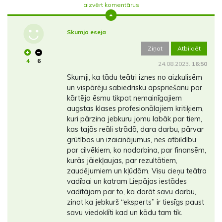
aizvērt komentārus
Skumja eseja
Ziņot
Atbildēt
4
6
24.08.2023.
16:50
Skumji, ka tādu teātri iznes no aizkulisēm
un vispārēju sabiedrisku apspriešanu par
kārtējo ēsmu tikpat nemainīgajiem
augstas klases profesionālajiem kritiķiem,
kuri pārzina jebkuru jomu labāk par tiem,
kas tajās reāli strādā, dara darbu, pārvar
grūtības un izaicinājumus, nes atbildību
par cilvēkiem, ko nodarbina, par finansēm,
kurās jāiekļaujas, par rezultātiem,
zaudējumiem un kļūdām. Visu cieņu teātra
vadībai un katram Liepājas iestādes
vadītājam par to, ka darāt savu darbu,
zinot ka jebkurš “eksperts” ir tiesīgs paust
savu viedoklīti kad un kādu tam tīk.