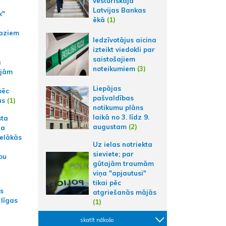
vēsturiskajā
Latvijas Bankas
k"
ēkā
(1)
aziem
Iedzīvotājus aicina
izteikt viedokli par
saistošajiem
a
noteikumiem
(3)
ajām
Liepājas
pēc
pašvaldības
ās
(1)
notikumu plāns
laikā no 3. līdz 9.
sta
augustam
(2)
na
ielākās
Uz ielas notriekta
sieviete; par
bu
gūtajām traumām
viņa "apjautusi"
tikai pēc
as
atgriešanās mājās
 līgas
(1)
skatīt nākošo