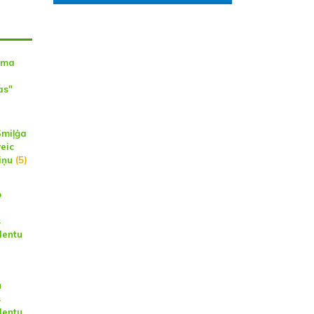
āma
as"
Smiļģa
eic
iņu
(5)
o
s
dentu
u
s
dentu