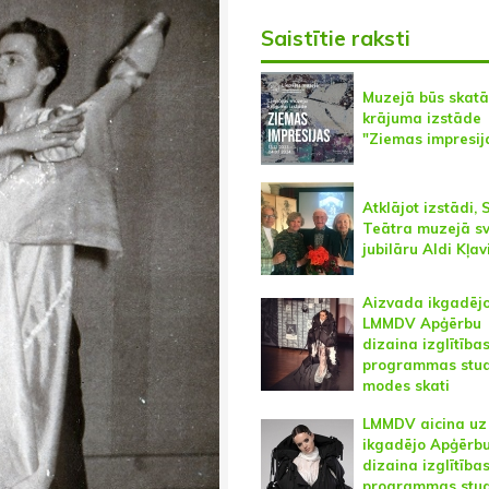
Saistītie raksti
Muzejā būs skat
krājuma izstāde
"Ziemas impresij
Atklājot izstādi, 
Teātra muzejā sv
jubilāru Aldi Kļav
Aizvada ikgadēj
LMMDV Apģērbu
dizaina izglītība
programmas stu
modes skati
LMMDV aicina uz
ikgadējo Apģērb
dizaina izglītība
programmas stu