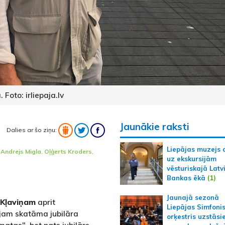
 Foto: irliepaja.lv
Jaunākie raksti
Dalies ar šo ziņu:
Liepājas muzejs 
,
Andrejs Migla
,
Oļģerts Kroders
,
uz ekskursijām
vēsturiskajā Latv
Bankas ēkā
(1)
Jaunajā sezonā
 Kļaviņam
aprit
Liepājas Simfoni
ijam skatāma jubilāra
orķestris uzstāsi