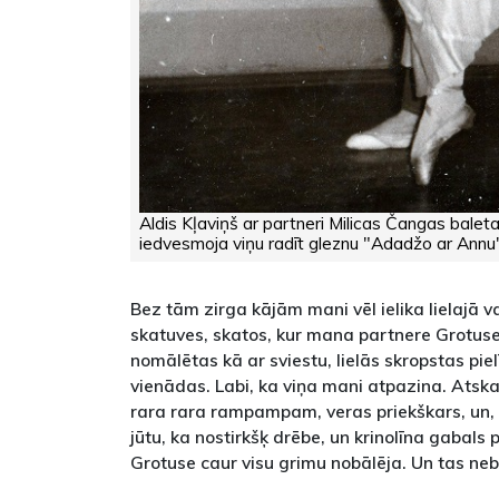
Aldis Kļaviņš ar partneri Milicas Čangas baleta 
iedvesmoja viņu radīt gleznu "Adadžo ar Annu"
Bez tām zirga kājām mani vēl ielika lielajā va
skatuves, skatos, kur mana partnere Grotuse
nomālētas kā ar sviestu, lielās skropstas pie
vienādas. Labi, ka viņa mani atpazina. Atska
rara rara rampampam, veras priekškars, un, k
jūtu, ka nostirkšķ drēbe, un krinolīna gabals
Grotuse caur visu grimu nobālēja. Un tas neb