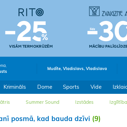
ena,
Mudīte, Vladislavs, Vladislava
usts
Krimināls
Dome
Sports
Vide
Izklai
ātris
Summer Sound
Izstādes
Izglītīb
tanī posmā, kad bauda dzīvi
(9)