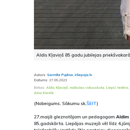
Aldis Kļaviņš 85 gadu jubilejas priekšvakarā.
Autors:
Sarmīte Pujēna, irliepaja.lv
Datums:
27.05.2023
Birkas:
Aldis Kļaviņš
,
mākslas vidusskola
,
LiepU
,
teātris
Aina Karele
(Nobeigums. Sākumu sk.
ŠEIT
)
27.maijā gleznotājam un pedagogam
Aldim
85.gadskārta. Liepājas muzejā vēl līdz 4.jūn