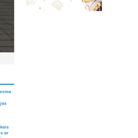
aicina
ijas
skais
es ar