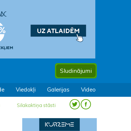
Sludinājumi
de
Viedokļi
Galerijas
Video
a
Silakaktiņa stāsti