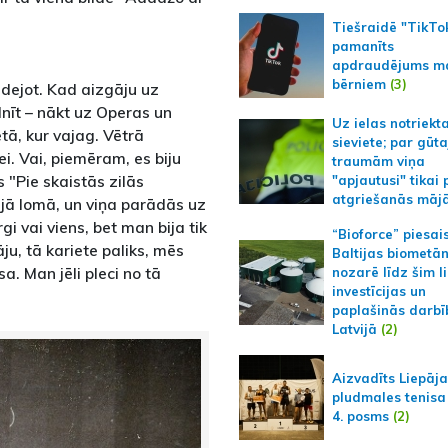
Tiešraidē "TikTo
pamanīts
apdraudējums m
bērniem
(3)
u dejot. Kad aizgāju uz
nīt – nākt uz Operas un
Uz ielas notriekt
etā, kur vajag. Vētrā
sieviete; par gūt
ei. Vai, piemēram, es biju
traumām viņa
s "Pie skaistās zilās
"apjautusi" tikai 
atgriešanās māj
jā lomā, un viņa parādās uz
gi vai viens, bet man bija tik
“Bioforce” piesai
ju, tā kariete paliks, mēs
Baltijas biometā
a. Man jēli pleci no tā
nozarē līdz šim l
investīcijas un
paplašinās darbī
Latvijā
(2)
Aizvadīts Liepāj
pludmales tenisa
4. posms
(2)