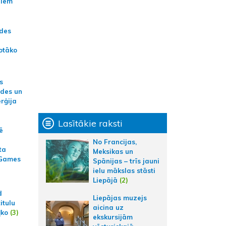
jiem
ādes
otāko
s
ides un
erģija
Lasītākie raksti
ē
No Francijas,
ta
Meksikas un
 Games
Spānijas – trīs jauni
ielu mākslas stāsti
Liepājā
(2)
d
Liepājas muzejs
itulu
aicina uz
ļko
(3)
ekskursijām