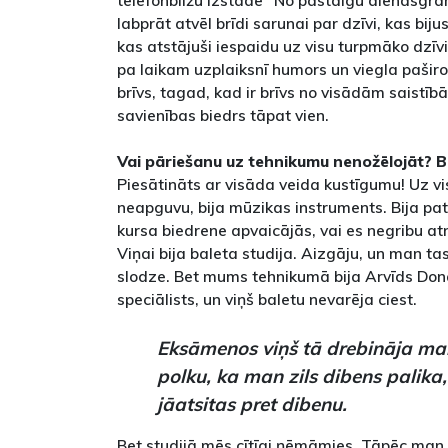
telefonbilžu izstāde "No pastaigu dienasgrām
labprāt atvēl brīdi sarunai par dzīvi, kas bij
kas atstājuši iespaidu uz visu turpmāko dzīvi
pa laikam uzplaiksnī humors un viegla paširo
brīvs, tagad, kad ir brīvs no visādām saistībā
savienības biedrs tāpat vien.
Vai pāriešanu uz tehnikumu nenožēlojāt? Bi
Piesātināts ar visāda veida kustīgumu! Uz v
neapguvu, bija mūzikas instruments. Bija p
kursa biedrene apvaicājās, vai es negribu a
Viņai bija baleta studija. Aizgāju, un man tas
slodze. Bet mums tehnikumā bija Arvīds Dona
speciālists, un viņš baletu nevarēja ciest.
Eksāmenos viņš tā drebināja ma
polku, ka man zils dibens palika
jāatsitas pret dibenu.
Bet studijā mēs cītīgi ņēmāmies. Tāpēc man 