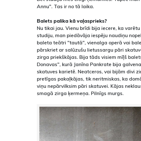
Annu". Tas ir no tā laika.
Balets palika kā vaļasprieks?
Nu tikai jau. Vienu brīdi bija iecere, ka varēt
studiju, man piedāvāja iespēju naudiņu nopel
baleta teātri "tautā", vienalga operā vai bal
pārskriet ar salūzušu lietussargu pāri skatuv
zirga priekškājas. Bija tāds visiem mīļš balet
Donavas", kurā Janīna Pankrate bija galvena
skatuves karietē. Neatceros, vai bijām divi zir
pretīgas pakaļkājas, tik neritmiskas, ka domā
viņu nepārvilksim pāri skatuvei. Kājas neklaus
smagā zirga ķermeņa. Pilnīgs murgs.