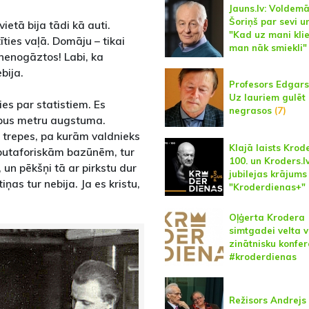
Jauns.lv: Voldem
Šoriņš par sevi un
ietā bija tādi kā auti.
"Kad uz mani kli
īties vaļā. Domāju – tikai
man nāk smiekli"
 nenogāztos! Labi, ka
bija.
Profesors Edgars
Uz lauriem gulēt
ies par statistiem. Es
negrasos
(7)
rpus metru augstuma.
s trepes, pa kurām valdnieks
Klajā laists Krod
 butaforiskām bazūnēm, tur
100. un Kroders.lv
un pēkšņi tā ar pirkstu dur
jubilejas krājums
ņas tur nebija. Ja es kristu,
"Kroderdienas+"
Oļģerta Krodera
simtgadei velta v
zinātnisku konfer
#kroderdienas
Režisors Andrejs 