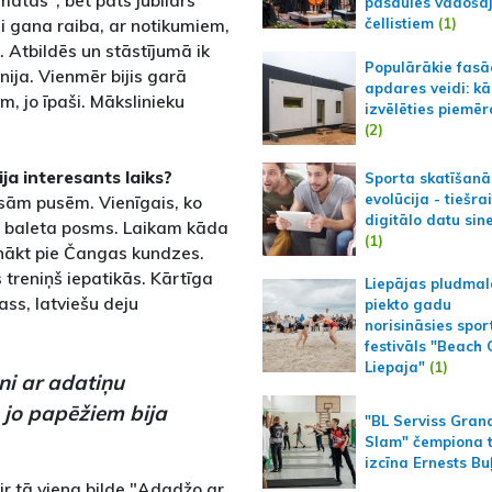
atas", bet pats jubilārs
pasaules vadoša
usi gana raiba, ar notikumiem,
čellistiem
(1)
. Atbildēs un stāstījumā ik
Populārākie fas
nija. Vienmēr bijis garā
apdares veidi: kā
m, jo īpaši. Mākslinieku
izvēlēties piemēr
(2)
ja interesants laiks?
Sporta skatīšanā
evolūcija - tiešra
isām pusēm. Vienīgais, ko
digitālo datu sin
at baleta posms. Laikam kāda
(1)
tnākt pie Čangas kundzes.
 treniņš iepatikās. Kārtīga
Liepājas pludmal
ss, latviešu deju
piekto gadu
norisināsies spor
festivāls "Beach
Liepaja"
(1)
ni ar adatiņu
, jo papēžiem bija
"BL Serviss Gran
Slam" čempiona t
izcīna Ernests Bu
ir tā viena bilde "Adadžo ar