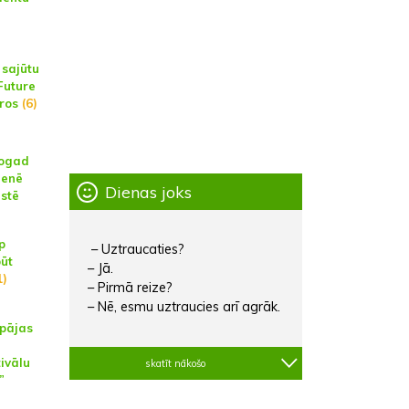
 sajūtu
Future
aros
(6)
šogad
ienē
Dienas joks
istē
p
– Uztraucaties?
būt
– Jā.
1)
– Pirmā reize?
– Nē, esmu uztraucies arī agrāk.
epājas
tivālu
skatīt nākošo
”