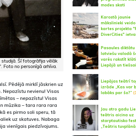
modes skati
Karostā jaunie
mākslinieki veido
kartes projekta "
DiverCities" ietv
Pasaules diktātu
latviešu valodā 
varēs rakstīt klāt
studijā. Šī fotogrāfija vēlāk
Liepājā un tiešsa
. Foto no personīgā arhīva.
Liepājas teātrī to
lsī. Pēdējā mirklī jāskrien uz
izrāde „Kas var 
. Nepazīstu nevienu! Visas
labāks par šo?”
(
līmētas – nepazīstu! Visas
n mūzika – tara rara rara
Jau otro gadu Li
ā es pirmo soli speru, tā
teātris aicina uz
 paliek uz skatuves. Nabaga
starptautisko fes
ija vienīgais piedzīvojums.
„Teātris tuvplānā