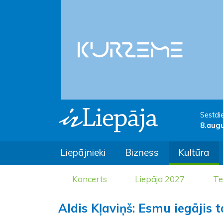
Sestdi
8.aug
Liepājnieki
Bizness
Kultūra
Koncerts
Liepāja 2027
Te
Aldis Kļaviņš: Esmu iegājis 