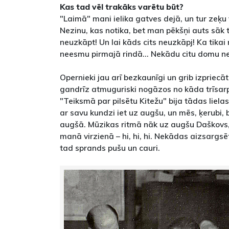
Kas tad vēl trakāks varētu būt?
"Laimā" mani ielika gatves dejā, un tur zeķu v
Nezinu, kas notika, bet man pēkšņi auts sāk t
neuzkāpt! Un lai kāds cits neuzkāpj! Ka tikai
neesmu pirmajā rindā... Nekādu citu domu ne
Opernieki jau arī bezkaunīgi un grib izpriecāt
gandrīz atmuguriski nogāzos no kāda trīsa
"Teiksmā par pilsētu Kitežu" bija tādas liela
ar savu kundzi iet uz augšu, un mēs, ķerubi,
augšā. Mūzikas ritmā nāk uz augšu Daškovs, 
manā virzienā – hi, hi, hi. Nekādas aizsargsēti
tad sprands pušu un cauri.