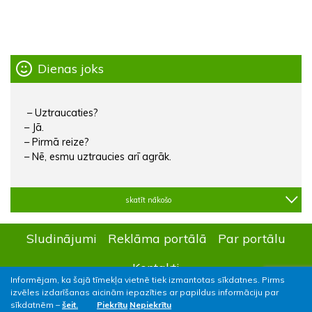
Dienas joks
– Uztraucaties?
– Jā.
– Pirmā reize?
– Nē, esmu uztraucies arī agrāk.
skatīt nākošo
Sludinājumi
Reklāma portālā
Par portālu
Kontakti
Informējam, ka šajā tīmekļa vietnē tiek izmantotas sīkdatnes. Pirms
izvēles izdarīšanas aicinām iepazīties ar papildus informāciju par
sīkdatnēm –
šeit.
Piekrītu
Nepiekrītu