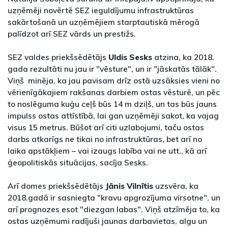
uzņēmēji novērtē SEZ ieguldījumu infrastruktūras
sakārtošanā un uzņēmējiem starptautiskā mērogā
palīdzot arī SEZ vārds un prestižs.
SEZ valdes priekšsēdētājs
Uldis Sesks
atzina, ka 2018.
gada rezultāti nu jau ir "vēsture", un ir "jāskatās tālāk".
Viņš minēja, ka jau pavisam drīz ostā uzsāksies vieni no
vērienīgākajiem rakšanas darbiem ostas vēsturē, un pēc
to noslēguma kuģu ceļš būs 14 m dziļš, un tas būs jauns
impulss ostas attīstībā, lai gan uzņēmēji sakot, ka vajag
visus 15 metrus. Būšot arī citi uzlabojumi, taču ostas
darbs atkarīgs ne tikai no infrastruktūras, bet arī no
laika apstākļiem – vai izaugs labība vai ne utt., kā arī
ģeopolitiskās situācijas, sacīja Sesks.
Arī domes priekšsēdētājs
Jānis Vilnītis
uzsvēra, ka
2018.gadā ir sasniegta "kravu apgrozījuma virsotne", un
arī prognozes esot "diezgan labas". Viņš atzīmēja to, ka
ostas uzņēmumi radījuši jaunas darbavietas, algu un