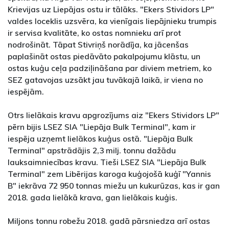
Krievijas uz Liepājas ostu ir tālāks. "Ekers Stividors LP"
valdes loceklis uzsvēra, ka vienīgais liepājnieku trumpis
ir servisa kvalitāte, ko ostas nomnieku arī prot
nodrošināt. Tāpat Stivriņš norādīja, ka jācenšas
paplašināt ostas piedāvāto pakalpojumu klāstu, un
ostas kuģu ceļa padziļināšana par diviem metriem, ko
SEZ gatavojas uzsākt jau tuvākajā laikā, ir viena no
iespējām.
Otrs lielākais kravu apgrozījums aiz "Ekers Stividors LP"
pērn bijis LSEZ SIA "Liepāja Bulk Terminal", kam ir
iespēja uzņemt lielākos kuģus ostā. "Liepāja Bulk
Terminal" apstrādājis 2,3 milj. tonnu dažādu
lauksaimniecības kravu. Tieši LSEZ SIA "Liepāja Bulk
Terminal" zem Libērijas karoga kuģojošā kuģī "Yannis
B" iekrāva 72 950 tonnas miežu un kukurūzas, kas ir gan
2018. gada lielākā krava, gan lielākais kuģis.
Miljons tonnu robežu 2018. gadā pārsniedza arī ostas