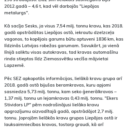
2012.gadā – 4,6 t, kad vēl darbojās "Liepājas
metalurgs".
Kā sacīja Sesks, ja visus 7,54 milj. tonnu kravu, kas 2018.
gadā apstrādātas Liepājas ostā, iekrautu dzelzceļa
vagonos, to kopējais garums būtu aptuveni 1836 km, kas
līdzinās Latvijas robežas garumam. Savukārt, ja vienā
līnijā saliktu visas autokravas, tad kravas automašīnu
rinda stieptos līdz Ziemassvētku vecīša mājvietai
Lapzemē.
Pēc SEZ apkopotās informācijas, lielākā kravu grupa arī
2018. gadā ostā bijušas beramkravas, kuru apjomi
sasniedza 5,73 milj. tonnu, kam seko ģenerālkravas –
1,37 milj. tonnu un lejamkravas 0,43 milj. tonnu. "Ekers
Stividors LP" pērn nodrošinājusi lielāko kravu
apgrozījumu aizvadītajā gadā, apstrādājot 2,7 milj.
tonnu. Joprojām lielākās kravu grupas Liepājas ostā ir
lauksaimniecības kravas, tostarp graudi, kā arī