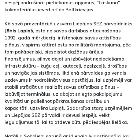
nespēj nodrošināt pietiekamus apjomus, "Laskana"
kokmateriālus ieved arī no Baltkrievijas.
Kā savā prezentācijā uzsvēra Liepājas SEZ pārvaldnieks
Jānis Lapiņš
, osta no savas darbības atjaunošanas
1992. gadā mērķtiecīgi ir īstenojusi savus attīstības
plānus, vispirms attīrot ostu no militārā mantojuma, pēc
tam pakāpeniski, piesaistot dažādus ārējus
finansējumus, pilnveidojot un izbūvējot nepieciešamo
infrastruktūru – kuģu ceļi, autoceļi, dzelzceļš, drošības
un navigācijas sistēmas. Iikdienā pārvaldes galvenais
uzdevums ir nodrošināt visus apstākļus, lai uzņēmēji var
stabili strādāt un realizēt savus attīstības plānus –
izbūvējot terminālus, uzlabojot sniegto pakalpojumu
kvalitāti un palielinot pārkraušanas drošību un
kapacitāti, uzsvēra Lapiņš. Sadarbība starp uzņēmējiem
un Liepājas SEZ pārvaldi ir devusi iespēju veikt
ieguldījumus tā, lai to atdeve būtu pēc iespējas lielāka.
Natālija Soboļeva sarunā ar irliepaja.lv apstiprināja, ka