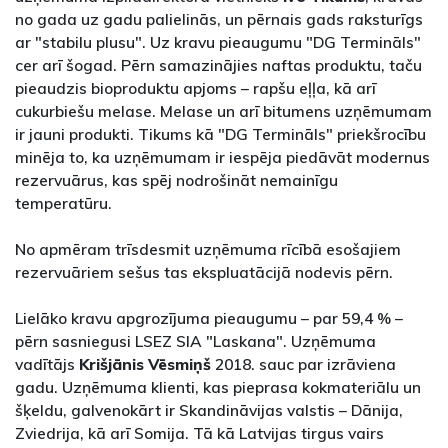
no gada uz gadu palielinās, un pērnais gads raksturīgs
ar "stabilu plusu". Uz kravu pieaugumu "DG Termināls"
cer arī šogad. Pērn samazinājies naftas produktu, taču
pieaudzis bioproduktu apjoms – rapšu eļļa, kā arī
cukurbiešu melase. Melase un arī bitumens uzņēmumam
ir jauni produkti. Tikums kā "DG Termināls" priekšrocību
minēja to, ka uzņēmumam ir iespēja piedāvāt modernus
rezervuārus, kas spēj nodrošināt nemainīgu
temperatūru.
No apmēram trīsdesmit uzņēmuma rīcībā esošajiem
rezervuāriem sešus tas ekspluatācijā nodevis pērn.
Lielāko kravu apgrozījuma pieaugumu – par 59,4 % –
pērn sasniegusi LSEZ SIA "Laskana". Uzņēmuma
vadītājs
Krišjānis Vēsmiņš
2018. sauc par izrāviena
gadu. Uzņēmuma klienti, kas pieprasa kokmateriālu un
šķeldu, galvenokārt ir Skandināvijas valstis – Dānija,
Zviedrija, kā arī Somija. Tā kā Latvijas tirgus vairs