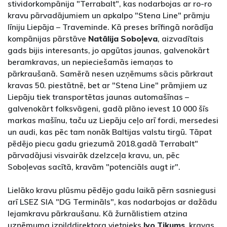
stividorkompānija "Terrabalt", kas nodarbojas ar ro-ro
kravu pārvadājumiem un apkalpo "Stena Line" prāmju
līniju Liepāja – Traveminde. Kā preses brīfingā norādīja
kompānijas pārstāve
Natālija Soboļeva
, aizvadītais
gads bijis interesants, jo apgūtas jaunas, galvenokārt
beramkravas, un nepieciešamās iemaņas to
pārkraušanā. Samērā nesen uzņēmums sācis pārkraut
kravas 50. piestātnē, bet ar "Stena Line" prāmjiem uz
Liepāju tiek transportētas jaunas automašīnas –
galvenokārt folksvāgeni, gadā plāno ievest 10 000 šīs
markas mašīnu, taču uz Liepāju ceļo arī fordi, mersedesi
un audi, kas pēc tam nonāk Baltijas valstu tirgū. Tāpat
pēdējo piecu gadu griezumā 2018.gadā Terrabalt"
pārvadājusi visvairāk dzelzceļa kravu, un, pēc
Soboļevas sacītā, kravām "potenciāls augt ir".
Lielāko kravu plūsmu pēdējo gadu laikā pērn sasniegusi
arī LSEZ SIA "DG Termināls", kas nodarbojas ar dažādu
lejamkravu pārkraušanu. Kā žurnālistiem atzina
uzņēmuma izpilddirektora vietnieks
Ivo Tikums
, kravas