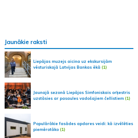
Jaunākie raksti
Liepājas muzejs aicina uz ekskursijām
vēsturiskajā Latvijas Bankas ēkā
(1)
Jaunajā sezonā Liepājas Simfoniskais orķestris
uzstāsies ar pasaules vadošajiem čellistiem
(1)
Populārākie fasādes apdares veidi: kā izvēlēties
piemērotāko
(1)