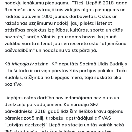
nodokļu ienākumu pieaugumu. "Tieši Liepājā 2018. gada
9 mēnešos ir visstraujākais vidējās algas pieaugums un
radītas aptuveni 1000 jaunas darbavietas. Ostas un
ražošanas uzņēmumu nodokļi ļauj pilsētai īstenot
attīstības projektus izglītības, kultūras, sporta un citās
nozarēs," sacīja Vilnītis, pauzdams bažas, ka jaunā
valdība varētu īstenot jau sen iecerēto ostu "atņemšanu
pašvaldībām" un nodošanu valsts pārziņā.
Kā
irliepaja.lv
atzina JKP deputāts Saeimā Uldis Budriķis
– tieši tāda ir arī viņa pārstāvētās partijas politika. Taču
Budriķis, atšķirībā no Liepājas mēra, tajā saskata tikai
pozitīvo.
Liepājas ostas darbība nav iedomājama bez auto un
dzelzceļa pārvadājumiem. Kā norādīja SEZ
pārvaldnieks, 2018. gadā līdz šim lielāko kravu apjomu,
pārsniedzot 5 milj. t robežu, apstrādājusi arī VAS
"Latvijas dzelzceļš" Liepājas stacija un tās vairāk nekā
250 strādājošo. Līdz šim lielākais sasniegums bijis