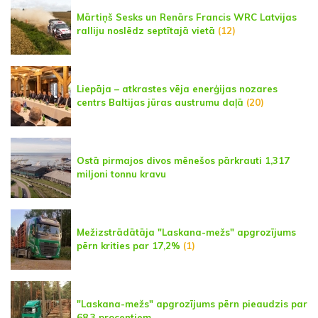
Mārtiņš Sesks un Renārs Francis WRC Latvijas
ralliju noslēdz septītajā vietā
(12)
Liepāja – atkrastes vēja enerģijas nozares
centrs Baltijas jūras austrumu daļā
(20)
Ostā pirmajos divos mēnešos pārkrauti 1,317
miljoni tonnu kravu
Mežizstrādātāja "Laskana-mežs" apgrozījums
pērn krities par 17,2%
(1)
"Laskana-mežs" apgrozījums pērn pieaudzis par
68,3 procentiem