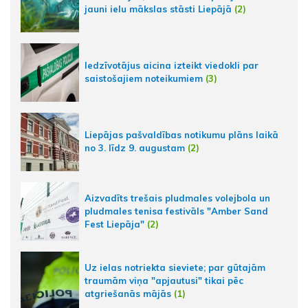
jauni ielu mākslas stāsti Liepājā
(2)
Iedzīvotājus aicina izteikt viedokli par
saistošajiem noteikumiem
(3)
Liepājas pašvaldības notikumu plāns laikā
no 3. līdz 9. augustam
(2)
Aizvadīts trešais pludmales volejbola un
pludmales tenisa festivāls "Amber Sand
Fest Liepāja"
(2)
Uz ielas notriekta sieviete; par gūtajām
traumām viņa "apjautusi" tikai pēc
atgriešanās mājās
(1)