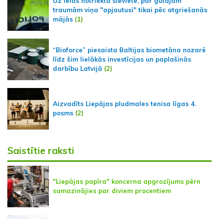
Uz ielas notriekta sieviete; par gūtajām
traumām viņa "apjautusi" tikai pēc atgriešanās
mājās
(1)
“Bioforce” piesaista Baltijas biometāna nozarē
līdz šim lielākās investīcijas un paplašinās
darbību Latvijā
(2)
Aizvadīts Liepājas pludmales tenisa līgas 4.
posms
(2)
Saistītie raksti
"Liepājas papīra" koncerna apgrozījums pērn
samazinājies par diviem procentiem