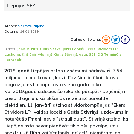
Liepājas SEZ
Autors:
Sarmīte Pujēna
Datums:
14.01.2019
Dalies ar šo ziņu:
Birkas:
Jānis Vilnītis
,
Uldis Sesks
,
Jānis Lapiņš
,
Ekers Stividors LP
,
Laskana
,
Krišjānis Vēsmiņš
,
Gatis Stivriņš
,
osta
,
SEZ
,
DG Termināls
,
Terrabalt
2018. gadā Liepājas ostas uzņēmumi pārkrāvuši 7,54
miljonus tonnu kravas, kas ir līdz šim lielākais kravu
apgrozījums Liepājas ostā viena gada laikā.
Vai 2019.gadā izdosies šo rekordu pārspēt? Uzņēmēji ir
piesardzīgi, un, kā tikšanās reizē SEZ pārvaldē
piektdien, 11. janvārī, atzina stividorkompānijas "Ekers
Stividors LP" valdes loceklis
Gatis Stivriņš
, uzdevums ir
noturēt šo līmeni, nevis "strauji augt". Stivriņš atzina, ka
Liepājas osta nevar piedāvāt tik plašu pakalpojumu
spektru, kā Rīga vai Ventspils, arī ceļš, piemēram, no