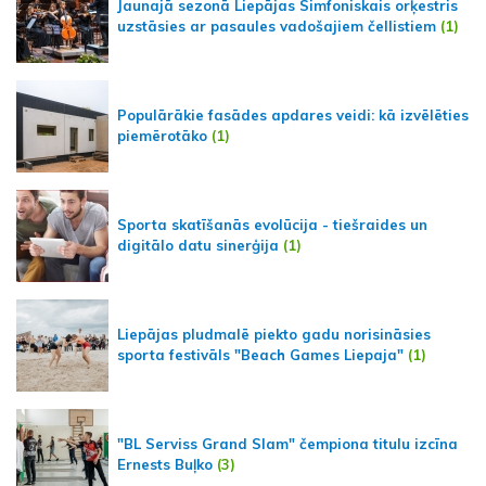
Jaunajā sezonā Liepājas Simfoniskais orķestris
uzstāsies ar pasaules vadošajiem čellistiem
(1)
Populārākie fasādes apdares veidi: kā izvēlēties
piemērotāko
(1)
Sporta skatīšanās evolūcija - tiešraides un
digitālo datu sinerģija
(1)
Liepājas pludmalē piekto gadu norisināsies
sporta festivāls "Beach Games Liepaja"
(1)
"BL Serviss Grand Slam" čempiona titulu izcīna
Ernests Buļko
(3)