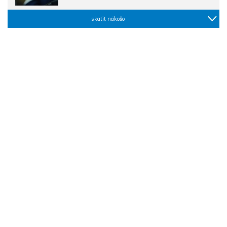
skatīt nākošo