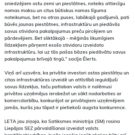
sniedzējiem ostu zemi un piestātnes, noteiks attiecīgu
nomas maksu un citus būtiskus nomas līguma
noteikumus, bet no otras puses, labākajā gadījumā, pati
būvēs jaunas piestātnes, infrastruktūru un piedāvās
savus stividora pakalpojumus preču pircējiem un
pārdevējiem. Bet sliktākajā - mēģinās likumīgiem
līdzekļiem pārņemt esošo stividoru izveidoto
infrastruktūru, lai uz tās pašas bāzes piedāvātu savus
pakalpojumus brīvajā tirgū," sacīja Ēlerts.
Viņš arī uzsvēra, ka privātie investori ostas piestātņu un
citas infrastruktūras izveidē un attīstībā ieguldījuši
savus līdzekļus, taču patlaban valsts ir nolēmusi
privātos uzņēmējus ierobežot un sākt nodarboties ar
komercdarbību, konkurējot ar privātajiem uzņēmējiem
jomās, kurās jau tāpat ir pietiekoši augsta konkurence.
LETA jau ziņoja, ka Satiksmes ministrija (SM) rosina
Liepājas SEZ pārvaldīšanai izveidot valsts
kapitālsabiedrības, kurās iespēja iegūt akcijas būtu arī