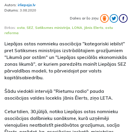
Autors:
irliepaja.lv
Datums:
3.08.2020
Dalies ar šo ziņu:
Birkas:
osta
,
SEZ
,
Satiksmes ministrija
,
LONA
,
Jānis Elerts
,
ostu
reforma
Liepājas ostas nomnieku asociācija "kategoriski iebilst"
pret Satiksmes ministrijas izstrādātajiem grozījumiem
"Likumā par ostām" un "Liepājas speciālās ekonomiskās
zonas likumā", ar kuriem paredzēts mainīt Liepājas SEZ
pārvaldības modeli, to pārveidojot par valsts
kapitālsabiedrību.
Šādu viedokli intervijā "Rietumu radio" pauda
asociācijas valdes loceklis Jānis Ēlerts, ziņo LETA.
Ceturtdien, 30.jūlijā, notika Liepājas ostas nomnieku
asociācijas dalībnieku sanāksme, kurā uzņēmēji
vienojušies neatbalstīt piedāvātos grozījumus, sacīja
Ēlerts, norādot, ka, asociācijas ieskatā, ministrijas