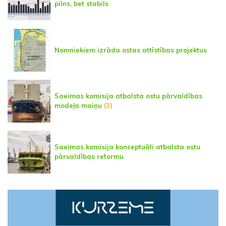
pilns, bet stabils
Nomniekiem izrāda ostas attīstības projektus
Saeimas komisija atbalsta ostu pārvaldības
modeļa maiņu
(3)
Saeimas komisija konceptuāli atbalsta ostu
pārvaldības reformu