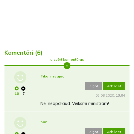
Komentāri (6)
aizvērt komentārus
Tikai nevajag
Ziņot
Atbildēt
10
7
03.08.2020.
13:04
Nē, neapdraud. Veiksmi ministram!
par
Ziņot
Atbildēt