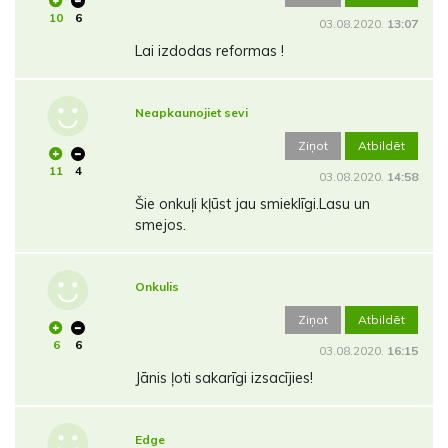
10
6
03.08.2020.
13:07
Lai izdodas reformas !
Neapkaunojiet sevi
Ziņot
Atbildēt
11
4
03.08.2020.
14:58
Šie onkuļi kļūst jau smieklīgi.Lasu un
smejos.
Onkulis
Ziņot
Atbildēt
6
6
03.08.2020.
16:15
Jānis ļoti sakarīgi izsacījies!
Edge