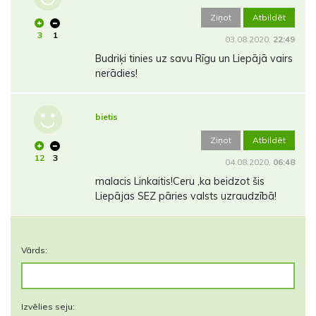
Ziņot
Atbildēt
3
1
03.08.2020.
22:49
Budriķi tinies uz savu Rīgu un Liepājā vairs
nerādies!
bietis
Ziņot
Atbildēt
12
3
04.08.2020.
06:48
malacis Linkaitis!Ceru ,ka beidzot šis
Liepājas SEZ pāries valsts uzraudzībā!
Vārds:
Izvēlies seju: