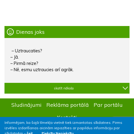
Dienas joks
– Uztraucaties?
– Jā.
– Pirmā reize?
– Nē, esmu uztraucies arī agrāk.
skatīt nākošo
Sludinājumi
Reklāma portālā
Par portālu
Kontakti
Informējam, ka šajā tīmekļa vietnē tiek izmantotas sīkdatnes. Pirms
izvēles izdarīšanas aicinām iepazīties ar papildus informāciju par
sīkdatnēm –
šeit.
Piekrītu
Nepiekrītu