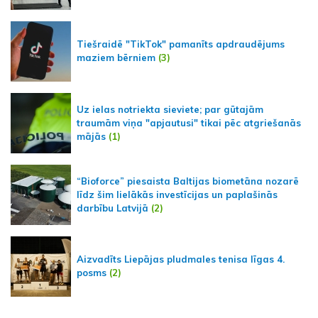
Tiešraidē "TikTok" pamanīts apdraudējums
maziem bērniem
(3)
Uz ielas notriekta sieviete; par gūtajām
traumām viņa "apjautusi" tikai pēc atgriešanās
mājās
(1)
“Bioforce” piesaista Baltijas biometāna nozarē
līdz šim lielākās investīcijas un paplašinās
darbību Latvijā
(2)
Aizvadīts Liepājas pludmales tenisa līgas 4.
posms
(2)