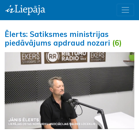
Ēlerts: Satiksmes ministrijas
piedāvājums apdraud nozari
(6)