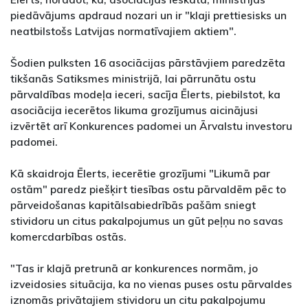
piedāvājums apdraud nozari un ir "klaji prettiesisks un
neatbilstošs Latvijas normatīvajiem aktiem".
Šodien pulksten 16 asociācijas pārstāvjiem paredzēta
tikšanās Satiksmes ministrijā, lai pārrunātu ostu
pārvaldības modeļa ieceri, sacīja Ēlerts, piebilstot, ka
asociācija iecerētos likuma grozījumus aicinājusi
izvērtēt arī Konkurences padomei un Ārvalstu investoru
padomei.
Kā skaidroja Ēlerts, iecerētie grozījumi "Likumā par
ostām" paredz piešķirt tiesības ostu pārvaldēm pēc to
pārveidošanas kapitālsabiedrībās pašām sniegt
stividoru un citus pakalpojumus un gūt peļņu no savas
komercdarbības ostās.
"Tas ir klajā pretrunā ar konkurences normām, jo
izveidosies situācija, ka no vienas puses ostu pārvaldes
iznomās privātajiem stividoru un citu pakalpojumu