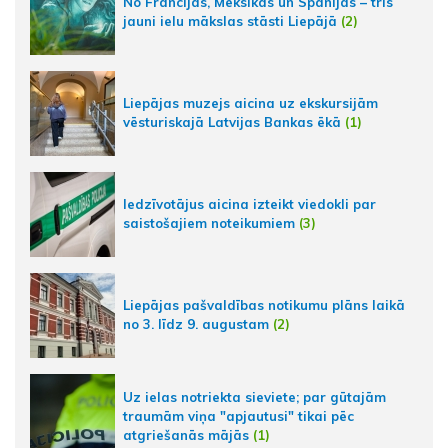
No Francijas, Meksikas un Spānijas – trīs
jauni ielu mākslas stāsti Liepājā
(2)
Liepājas muzejs aicina uz ekskursijām
vēsturiskajā Latvijas Bankas ēkā
(1)
Iedzīvotājus aicina izteikt viedokli par
saistošajiem noteikumiem
(3)
Liepājas pašvaldības notikumu plāns laikā
no 3. līdz 9. augustam
(2)
Uz ielas notriekta sieviete; par gūtajām
traumām viņa "apjautusi" tikai pēc
atgriešanās mājās
(1)