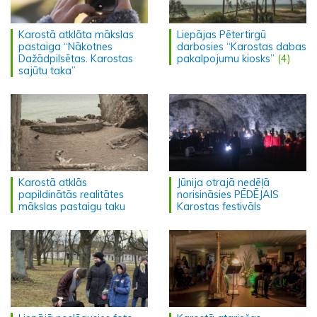
Karostā atklāta mākslas
Liepājas Pētertirgū
pastaiga “Nākotnes
darbosies “Karostas dabas
Dažādpilsētas. Karostas
pakalpojumu kiosks”
(4)
sajūtu taka”
Karostā atklās
Jūnija otrajā nedēļā
papildinātās realitātes
norisināsies PĒDĒJAIS
mākslas pastaigu taku
Karostas festivāls