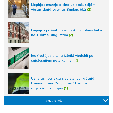
Liepājas muzejs aicina uz ekskursijām
vēsturiskajā Latvijas Bankas ēkā
(2)
Liepājas pašvaldības notikumu plāns laikā
no 3. līdz 9. augustam
(2)
Iedzīvotājus aicina izteikt viedokli par
saistošajiem noteikumiem
(3)
Uz ielas notriekta sieviete; par gūtajām
traumām viņa "apjautusi" tikai pēc
atgriešanās mājās
(1)
skatīt nākošo