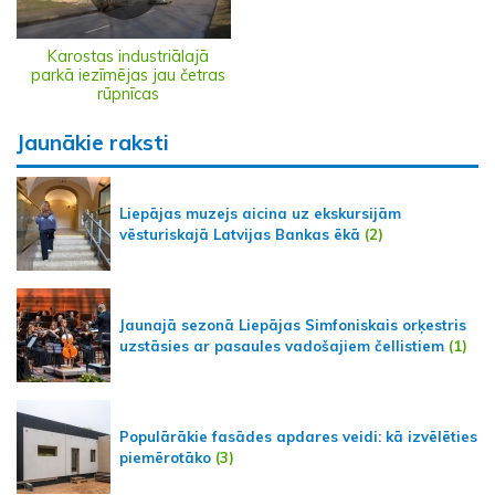
Karostas industriālajā
parkā iezīmējas jau četras
rūpnīcas
Jaunākie raksti
Liepājas muzejs aicina uz ekskursijām
vēsturiskajā Latvijas Bankas ēkā
(2)
Jaunajā sezonā Liepājas Simfoniskais orķestris
uzstāsies ar pasaules vadošajiem čellistiem
(1)
Populārākie fasādes apdares veidi: kā izvēlēties
piemērotāko
(3)