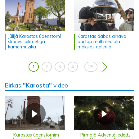
Jūlijā Karostas ūdenstornī
Karostas dabas ainava
skanēs laikmetīgā
pārtop multimediālā
kamermūzika
mākslas galerijā
1
2
3
4
25
...
Birkas
"Karosta"
video
Karostas ūdenstornim
Pirmajā Adventē iededz