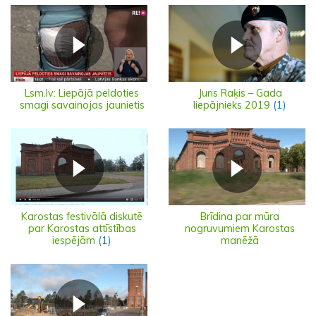
Lsm.lv: Liepājā peldoties
Juris Raķis – Gada
smagi savainojas jaunietis
liepājnieks 2019
(1)
Karostas festivālā diskutē
Brīdina par mūra
par Karostas attīstības
nogruvumiem Karostas
iespējām
(1)
manēžā