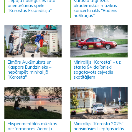
Liepājā noslēgusies foto
Karostā atgriežas
orientēšanās spēle
akadēmiskās mūzikas
“Karostas Ekspedīcija”
koncertu cikls “Rudens
noSkaņas”
Elmārs Aukšmuksts un
Minirallijs “Karosta” – uz
Kaspars Bundzinieks –
starta 94 dalībnieki,
nepārspēti minirallijā
sagatavots ceļvedis
"Karosta"
skatītājiem
Eksperimentālās mūzikas
Minirallijs "Karosta 2025"
performances Ziemeļu
norisināsies Liepājas ielās