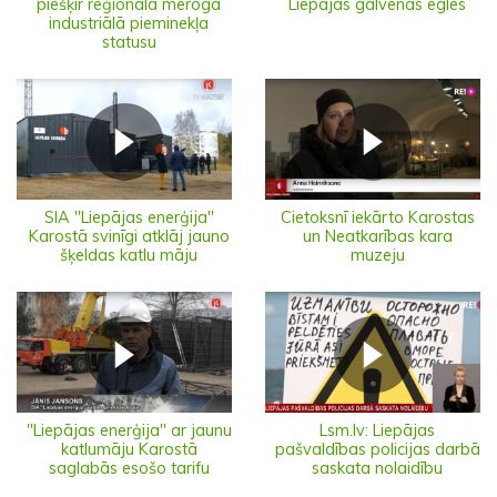
piešķir reģionāla mēroga
Liepājas galvenās egles
industriālā pieminekļa
statusu
SIA ''Liepājas enerģija''
Cietoksnī iekārto Karostas
Karostā svinīgi atklāj jauno
un Neatkarības kara
šķeldas katlu māju
muzeju
"Liepājas enerģija" ar jaunu
Lsm.lv: Liepājas
katlumāju Karostā
pašvaldības policijas darbā
saglabās esošo tarifu
saskata nolaidību