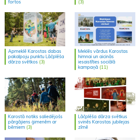
fortos
(3)
Apmeklē Karostas dabas
Meklēs vārdus Karostas
pakalpoju punktu Lāčplēša
himnai un aicinās
dārza svētkos
(3)
iesaistīties sociālā
kampaņā
(11)
Karostā notiks saliedējošs
Lāčplēša dārza svētkus
pārgājiens ģimenēm ar
svinēs Karostas jubilejas
bērniem
(3)
zīmē