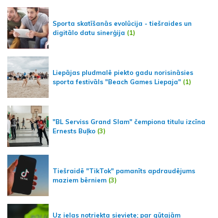
Sporta skatīšanās evolūcija - tiešraides un
digitālo datu sinerģija
(1)
Liepājas pludmalē piekto gadu norisināsies
sporta festivāls "Beach Games Liepaja"
(1)
"BL Serviss Grand Slam" čempiona titulu izcīna
Ernests Buļko
(3)
Tiešraidē "TikTok" pamanīts apdraudējums
maziem bērniem
(3)
Uz ielas notriekta sieviete; par gūtajām