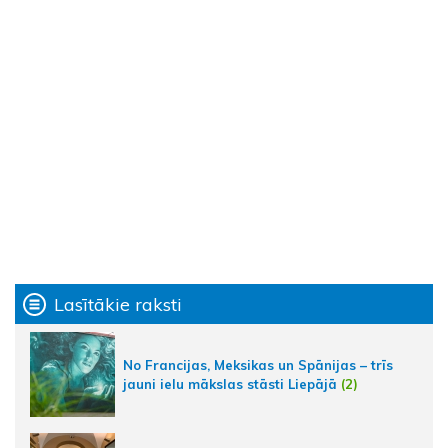
Lasītākie raksti
No Francijas, Meksikas un Spānijas – trīs
jauni ielu mākslas stāsti Liepājā
(2)