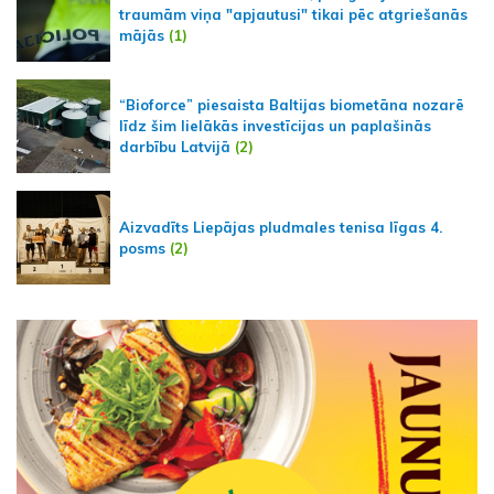
traumām viņa "apjautusi" tikai pēc atgriešanās
mājās
(1)
“Bioforce” piesaista Baltijas biometāna nozarē
līdz šim lielākās investīcijas un paplašinās
darbību Latvijā
(2)
Aizvadīts Liepājas pludmales tenisa līgas 4.
posms
(2)