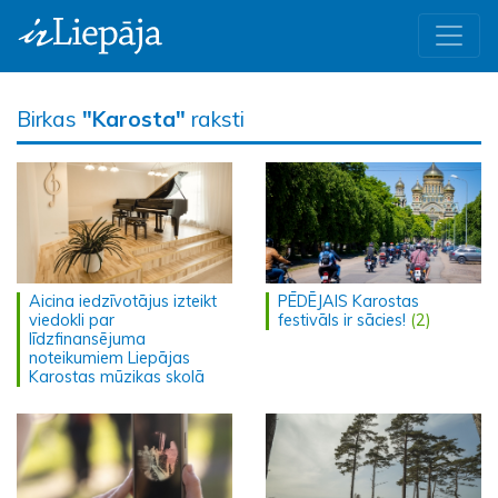
Birkas
"Karosta"
raksti
Aicina iedzīvotājus izteikt
PĒDĒJAIS Karostas
viedokli par
festivāls ir sācies!
(2)
līdzfinansējuma
noteikumiem Liepājas
Karostas mūzikas skolā