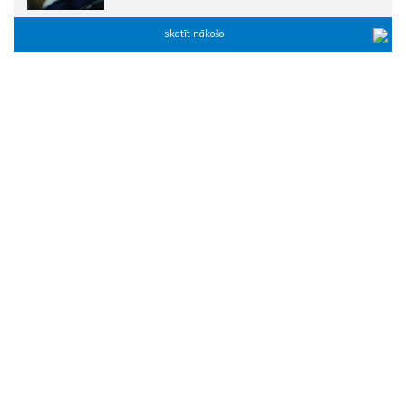
skatīt nākošo