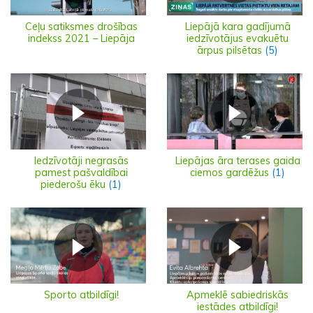
Ceļu satiksmes drošības
Liepājā kara gadījumā
indekss 2021 – Liepāja
iedzīvotājus evakuētu
ārpus pilsētas
(5)
Iedzīvotāji negrasās
Liepājas āra terases gaida
pamest pašvaldībai
ciemos gardēžus
(1)
piederošu ēku
(1)
Sporto atbildīgi!
Apmeklē sabiedriskās
iestādes atbildīgi!