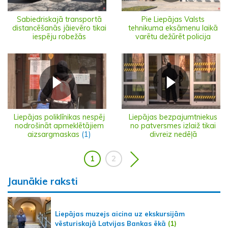
Sabiedriskajā transportā
Pie Liepājas Valsts
distancēšanās jāievēro tikai
tehnikuma eksāmenu laikā
iespēju robežās
varētu dežūrēt policija
Liepājas poliklīnikas nespēj
Liepājas bezpajumtniekus
nodrošināt apmeklētājiem
no patversmes izlaiž tikai
aizsargmaskas
(1)
divreiz nedēļā
1
2
Jaunākie raksti
Liepājas muzejs aicina uz ekskursijām
vēsturiskajā Latvijas Bankas ēkā
(1)