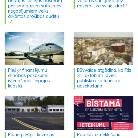
Liepājas šosejas posmam
Vasaras saulgrieži bez
pēc smagajiem satiksmes
raizēm – kā svinēt droši?
negadījumiem veiks
ārkārtas drošības auditu
(2)
Piešķir finansējumu
Būvvalde atgādina, ka līdz
drošības pasākumu
31. oktobrim jāveic
īstenošanai Liepājas
publisko ēku tehniskā
lidostā
apsekošana
Plāno piešķirt līdzekļus
Pabeidz izmeklēšanu