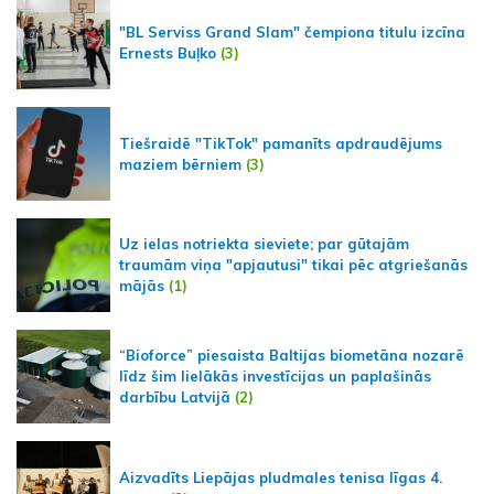
"BL Serviss Grand Slam" čempiona titulu izcīna
Ernests Buļko
(3)
Tiešraidē "TikTok" pamanīts apdraudējums
maziem bērniem
(3)
Uz ielas notriekta sieviete; par gūtajām
traumām viņa "apjautusi" tikai pēc atgriešanās
mājās
(1)
“Bioforce” piesaista Baltijas biometāna nozarē
līdz šim lielākās investīcijas un paplašinās
darbību Latvijā
(2)
Aizvadīts Liepājas pludmales tenisa līgas 4.