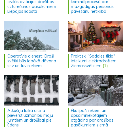
civilās aviācijas drošības
kriminālprocesā par
uzturēšanas pasākumiem
mazgadīgas personas
Liepājas lidostā
pavešanu netiklībā
Operatīvie dienesti: Droši
Praktiski "Sadales tīkla"
svētki būs labākā dāvana
ieteikumi elektrodrošiem
sev un tuviniekiem
Ziemassvētkiem
(1)
Atkušņa laikā aicina
Ēku īpašniekiem un
pievērst uzmanību māju
apsaimniekotājiem
jumtiem un drošībai pie
atgādina par drošības
ūdens
pasākumiem ziemā