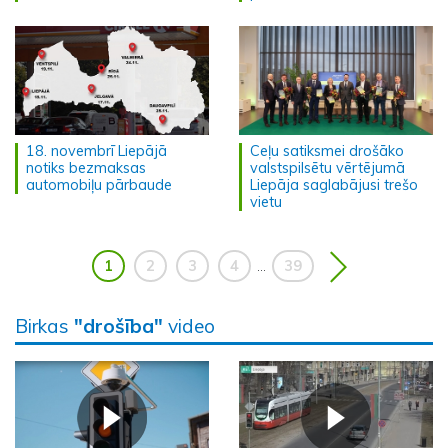
18. novembrī Liepājā
Ceļu satiksmei drošāko
notiks bezmaksas
valstspilsētu vērtējumā
automobiļu pārbaude
Liepāja saglabājusi trešo
vietu
1
2
3
4
39
...
Birkas
"drošība"
video