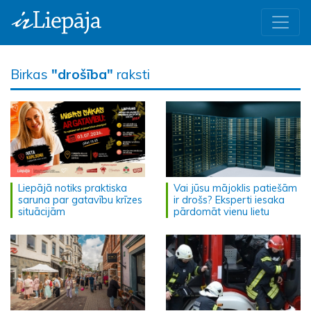
Birkas
"drošība"
raksti
Liepājā notiks praktiska
Vai jūsu mājoklis patiešām
saruna par gatavību krīzes
ir drošs? Eksperti iesaka
situācijām
pārdomāt vienu lietu