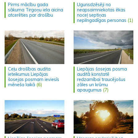
Pirms mācību gada
Ugunsdzēsēji no
sākuma Tirgoņu iela aicina
neapsaimniekotas ēkas
atcerēties par drošību
noceļ septiņas
nepilngadīgas personas
(1)
Ceļu drošības audita
Liepājas šosejas posma
ieteikumus Liepājas
auditā konstatē
šosejas posmam ieviesīs
redzamībai traucējošus
mēneša laikā
(6)
zāles un krūmu
apaugumus
(7)