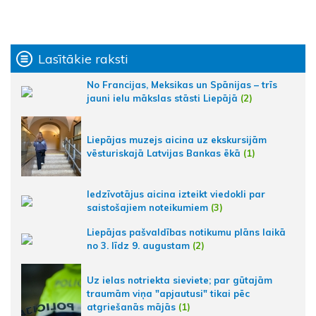
Lasītākie raksti
No Francijas, Meksikas un Spānijas – trīs
jauni ielu mākslas stāsti Liepājā
(2)
Liepājas muzejs aicina uz ekskursijām
vēsturiskajā Latvijas Bankas ēkā
(1)
Iedzīvotājus aicina izteikt viedokli par
saistošajiem noteikumiem
(3)
Liepājas pašvaldības notikumu plāns laikā
no 3. līdz 9. augustam
(2)
Uz ielas notriekta sieviete; par gūtajām
traumām viņa "apjautusi" tikai pēc
atgriešanās mājās
(1)