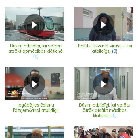
Būsim atbildīgi, lai varam
Palīdzi uzvarēt vīrusu – esi
atsākt apmācības klātienē!
atbildīgs!
(3)
(1)
Iegādājies ēdienu
Būsim atbildīgi, lai varētu
līdzņemšanai atbildīgi!
ātrāk atsākt mācības
klātienē!
(1)