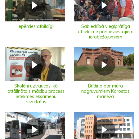
Iepērcies atbildīgi!
Sabiedrībā vieglprātīga
attieksme pret ieviestajiem
ierobežojumiem
Skolēni uztraucas, kā
Brīdina par mūra
attālinātais mācību process
nogruvumiem Karostas
ietekmēs eksāmenu
manēžā
rezultātus